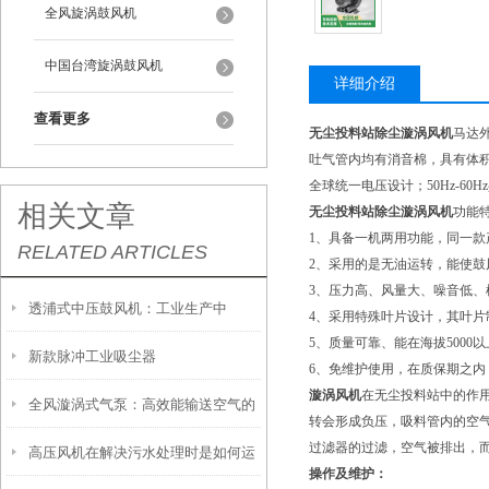
全风旋涡鼓风机
中国台湾旋涡鼓风机
详细介绍
查看更多
无尘投料站除尘漩涡风机
马达
吐气管内均有消音棉，具有体
全球统一电压设计；50Hz-60
相关文章
无尘投料站除尘漩涡风机
功能
1、具备一机两用功能，同一
RELATED ARTICLES
2、采用的是无油运转，能使
3、压力高、风量大、噪音低
透浦式中压鼓风机：工业生产中
4、采用特殊叶片设计，其叶
5、质量可靠、能在海拔500
新款脉冲工业吸尘器
的“动力之源”
6、免维护使用，在质保期之内
漩涡风机
在无尘投料站中的作
全风漩涡式气泵：高效能输送空气的
转会形成负压，吸料管内的空
过滤器的过滤，空气被排出，而
高压风机在解决污水处理时是如何运
利器
操作及维护：