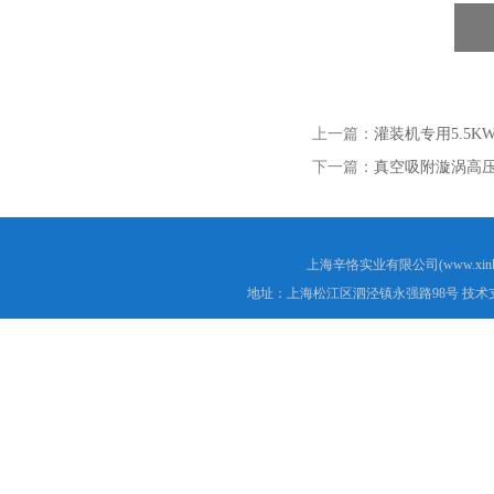
上一篇：
灌装机专用5.5
下一篇：
真空吸附漩涡高
上海辛恪实业有限公司(www.xink
地址：上海松江区泗泾镇永强路98号 技术