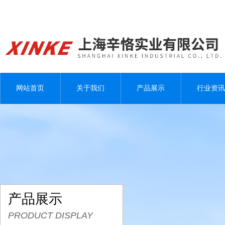
网站首页
关于我们
产品展示
行业资讯
产品展示
PRODUCT DISPLAY