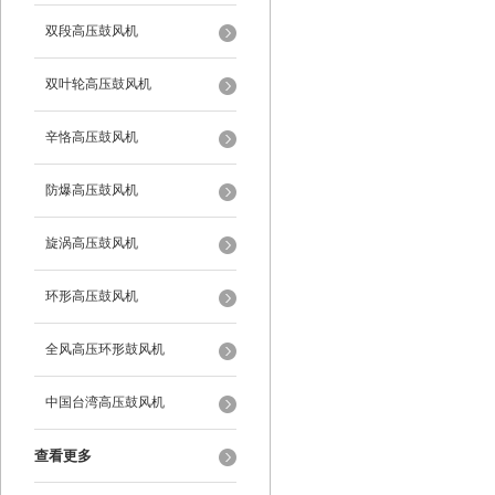
双段高压鼓风机
双叶轮高压鼓风机
辛恪高压鼓风机
防爆高压鼓风机
旋涡高压鼓风机
环形高压鼓风机
全风高压环形鼓风机
中国台湾高压鼓风机
查看更多