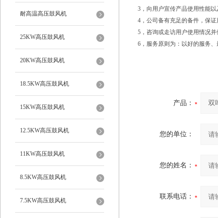
3，向用户宣传产品使用性能以
耐高温高压鼓风机
4，公司备有充足的备件，保
5，咨询或走访用户使用情况并
25KW高压鼓风机
6，服务原则为：以好的服务、
20KW高压鼓风机
18.5KW高压鼓风机
产品：
15KW高压鼓风机
12.5KW高压鼓风机
您的单位：
11KW高压鼓风机
您的姓名：
8.5KW高压鼓风机
联系电话：
7.5KW高压鼓风机