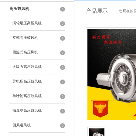
高压鼓风机
产品展示
您现在的位
涡轮增压高压风机
立式高压鼓风机
回旋式高压风机
大吸力高压鼓风机
异电压高压鼓风机
单叶轮高压鼓风机
抽真空高压鼓风机
侧风道风机