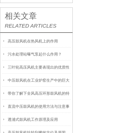
相关文章
RELATED ARTICLES
高压鼓风机在热风机上的作用
污水处理站曝气泵起什么作用？
三叶轮高压风机主要表现出的优质性
中压鼓风机在工业炉窑生产中的巨大
能有哪些？
带你了解下全风高压环形鼓风机的特
作用
直流中压鼓风机的使用方法与注意事
点和使用
透浦式鼓风机工作原理及应用
项
高压鼓风机叶轮刮擦的方位及原因