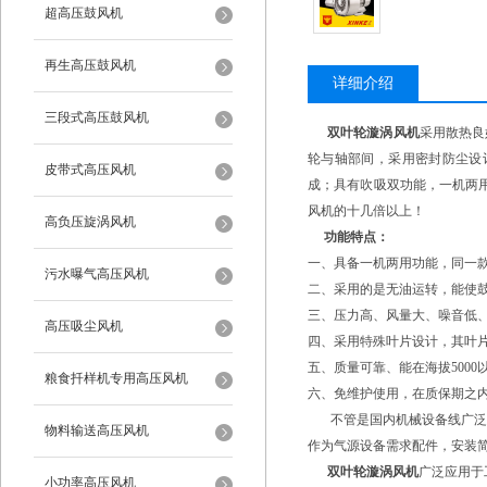
超高压鼓风机
再生高压鼓风机
详细介绍
三段式高压鼓风机
双叶轮漩涡风机
采用散热良
轮与轴部间，采用密封防尘设
皮带式高压风机
成；具有吹吸双功能，一机两
风机的十几倍以上！
高负压旋涡风机
功能特点：
一、具备一机两用功能，同一
污水曝气高压风机
二、采用的是无油运转，能使
三、压力高、风量大、噪音低
高压吸尘风机
四、采用特殊叶片设计，其叶
五、质量可靠、能在海拔500
粮食扦样机专用高压风机
六、免维护使用，在质保期之
不管是国内机械设备线广泛使
物料输送高压风机
作为气源设备需求配件，安装
双叶轮漩涡风机
广泛应用于
小功率高压风机