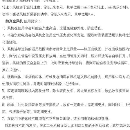
需经换算才能得到习惯的“气体流量”。
转速：风机转子旋转速度。常以n来表示、其单位用r/min(r表示转速，min表示分钟)
功率：驱动风机所需要的功率。常以N来表示、其单位用Kw。
抽真空风机
使用要求：
1、风机在使用中会可能会产生高温，应避免碰触外壳，防止烫伤。
2、马达负载电流会随风机之使用空气压力变化而变化。配线时应装置适用该机种之
马达烧毁。
3、风机连续运转的适用范围请参考目录上之风量——静压曲线图，并在曲线范围内
力，则*好在管路中设置压力释放阀，当使用管路关闭时，压力释放阀会自动打开，
运转，风机的温度会急剧上升，此时应避免持续运转，否则可能会发生变形或损坏。
换方式运作。
4、硬质物体、尘袋粉粒体、纤维及水滴应在风机进入风机前除去，可用集尘袋方式
使用大面积过滤器，并定时清理过滤器中之污染物。
5、应定期清理风机内部及外部，除去表面灰尘。若大量累积灰尘，散热效果将变差
发故障。
6、轴承、油封及消音器等属于消耗品，故有一定寿命，需定期更换。同时叶片、外
流、气液混合物等）而定期更换。
7、在使用中若运转不顺或有不正常噪音出现，请关闭电源检修或致电。
随着科技不断的发展，很多工业机械设备大多都是采用的全自动模式，真空高压风