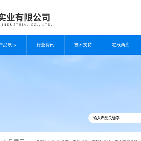
产品展示
行业资讯
技术支持
在线商店