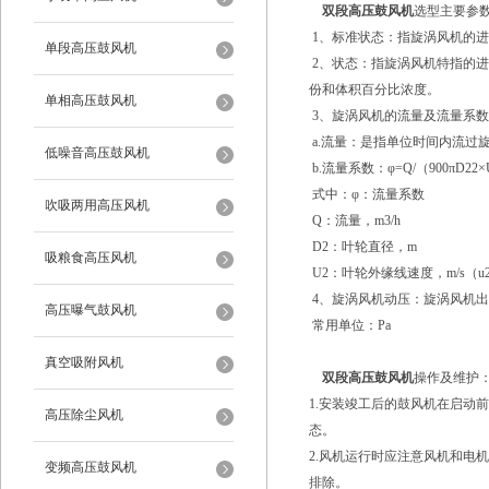
双段高压鼓风机
选型主要参
1、标准状态：指旋涡风机的进口处
单段高压鼓风机
2、状态：指旋涡风机特指的
份和体积百分比浓度。
单相高压鼓风机
3、旋涡风机的流量及流量系
a.流量：是指单位时间内流过旋
低噪音高压鼓风机
b.流量系数：φ=Q/（900πD22
式中：φ：流量系数
吹吸两用高压风机
Q：流量，m3/h
D2：叶轮直径，m
吸粮食高压风机
U2：叶轮外缘线速度，m/s（u2=
4、旋涡风机动压：旋涡风机出
高压曝气鼓风机
常用单位：Pa
真空吸附风机
双段高压鼓风机
操作及维护
1.安装竣工后的鼓风机在启动
高压除尘风机
态。
2.风机运行时应注意风机和电
变频高压鼓风机
排除。