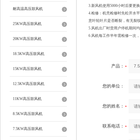
3.新风机使用5000小时后要
耐高温高压鼓风机
4.检修：机壳检修时先松开水
意叶轮叶片是否断裂，有无裂
25KW高压鼓风机
5.风机出厂时货用户停机期间
6.风机每工作半年需检修一次
20KW高压鼓风机
18.5KW高压鼓风机
产品：
15KW高压鼓风机
12.5KW高压鼓风机
您的单位：
11KW高压鼓风机
您的姓名：
8.5KW高压鼓风机
联系电话：
7.5KW高压鼓风机