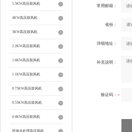
5.5KW高压鼓风机
常用邮箱：
4KW高压鼓风机
省份：
3KW高压鼓风机
详细地址：
2.2KW高压鼓风机
1.6KW高压鼓风机
补充说明：
1.1KW高压鼓风机
0.75KW高压鼓风机
验证码：
0.55KW高压鼓风机
0.4KW高压鼓风机
环保水处理高压风机