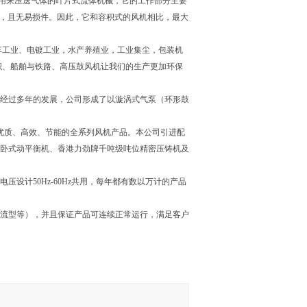
用来压送气体的叶片式流体机械，它的工作部分主要
似，且无易损件。因此，它和容积式的风机相比，最大
车工业、电镀工业，水产养殖业，工业集尘，包装机
织、船舶与铁路、高压鼓风机让我们的生产更加环保
经过多年的发展，公司形成了以漩涡式气泵（环形鼓
优质、高效、节能的全系列风机产品。本公司引进配
、卧式动平衡机、香港力劲牌千吨级吨位精密压铸机及
设计50Hz-60Hz共用，每年都有数以万计的产品
流型等），并且保证产品可连续正常运行，满足客户