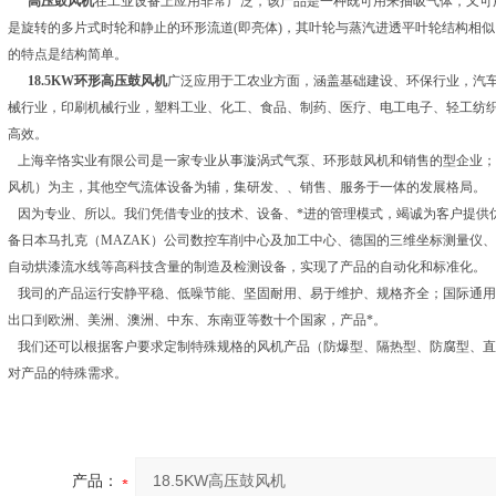
高压鼓风机
在工业设备上应用非常广泛，该产品是一种既可用来抽吸气体，又可
是旋转的多片式时轮和静止的环形流道(即亮体)，其叶轮与蒸汽进透平叶轮结构相
的特点是结构简单。
18.5KW环形高压鼓风机
广泛应用于工农业方面，涵盖基础建设、环保行业，汽
械行业，印刷机械行业，塑料工业、化工、食品、制药、医疗、电工电子、轻工纺
高效。
上海辛恪实业有限公司是一家专业从事漩涡式气泵、环形鼓风机和销售的型企业；
风机）为主，其他空气流体设备为辅，集研发、、销售、服务于一体的发展格局。
因为专业、所以。我们凭借专业的技术、设备、*进的管理模式，竭诚为客户提供
备日本马扎克（MAZAK）公司数控车削中心及加工中心、德国的三维坐标测量仪
自动烘漆流水线等高科技含量的制造及检测设备，实现了产品的自动化和标准化。
我司的产品运行安静平稳、低噪节能、坚固耐用、易于维护、规格齐全；国际通用电压
出口到欧洲、美洲、澳洲、中东、东南亚等数十个国家，产品*。
我们还可以根据客户要求定制特殊规格的风机产品（防爆型、隔热型、防腐型、直
对产品的特殊需求。
产品：