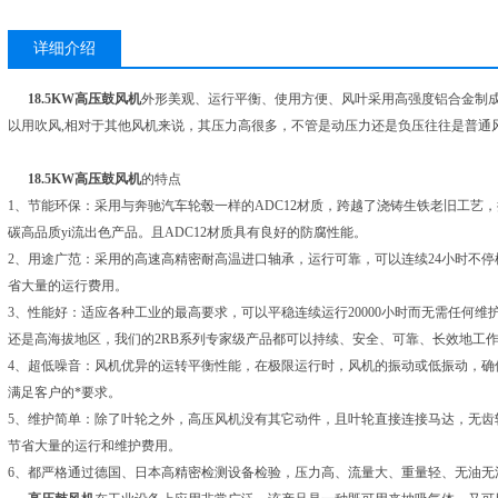
详细介绍
18.5KW高压鼓风机
外形美观、运行平衡、使用方便、风叶采用高强度铝合金制
以用吹风,相对于其他风机来说，其压力高很多，不管是动压力还是负压往往是普通
18.5KW高压鼓风机
的特点
1、节能环保：采用与奔驰汽车轮毂一样的ADC12材质，跨越了浇铸生铁老旧工艺
碳高品质yi流出色产品。且ADC12材质具有良好的防腐性能。
2、用途广范：采用的高速高精密耐高温进口轴承，运行可靠，可以连续24小时不停机
省大量的运行费用。
3、性能好：适应各种工业的最高要求，可以平稳连续运行20000小时而无需任何
还是高海拔地区，我们的2RB系列专家级产品都可以持续、安全、可靠、长效地工
4、超低噪音：风机优异的运转平衡性能，在极限运行时，风机的振动或低振动，确
满足客户的*要求。
5、维护简单：除了叶轮之外，高压风机没有其它动件，且叶轮直接连接马达，无齿
节省大量的运行和维护费用。
6、都严格通过德国、日本高精密检测设备检验，压力高、流量大、重量轻、无油