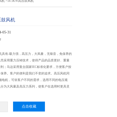
风机
>18.5KW高压鼓风机
高压鼓风机
05-31
7
鼓风机具有-吸力强，高压力，大风量，无噪音，免保养的
机壳采用重力压铸技术，使得产品的品质更好、重量
利；马达采用复合国家IEC标准化要求，方便客户按
、保养。客户的便利是我们不变的追求。高压风机同
Hz宽频电机，可依客户不同的需求，选用不同的电压规
机分为大风量及高压力系列，使客户在选用时更具灵
点击收藏