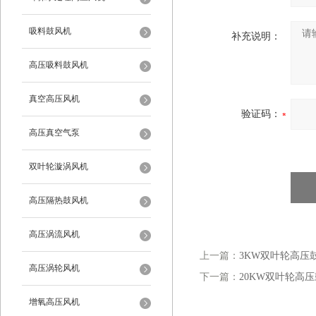
吸料鼓风机
补充说明：
高压吸料鼓风机
真空高压风机
验证码：
高压真空气泵
双叶轮漩涡风机
高压隔热鼓风机
高压涡流风机
上一篇：
3KW双叶轮高压
高压涡轮风机
下一篇：
20KW双叶轮高
增氧高压风机