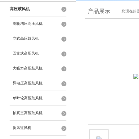
高压鼓风机
产品展示
您现在的位
涡轮增压高压风机
立式高压鼓风机
回旋式高压风机
大吸力高压鼓风机
异电压高压鼓风机
单叶轮高压鼓风机
抽真空高压鼓风机
侧风道风机