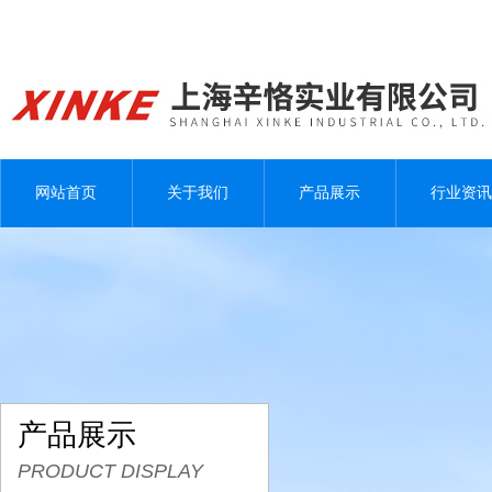
网站首页
关于我们
产品展示
行业资讯
产品展示
PRODUCT DISPLAY