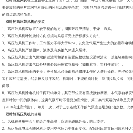
双叶轮鼓风机
在工业设备上应用非常广泛，该产品是一种既可用来抽吸气体，又
要是旋转的多片式时轮和静止的环形流道(即亮体)，其叶轮与蒸汽进透平叶轮结构
的特点是结构简单。
双叶轮高压鼓风机
的安装
1、高压鼓风机应放置在较平稳的地方，周围环境应清洁、干燥、通风。
2、高压鼓风机叶轮旋转方向必须与风扇罩壳上所标箭头方向*。
3、高压鼓风机工作时，工作压力不得大于8kpa，以免使气泵产生过大的热量和电
4、高压鼓风机严禁固体、液体及有腐蚀气体进入泵体。
5、高压鼓风机进出气两端的过滤网和消音装置应根据情况适时清洗，以免堵塞影
6、高压鼓风机进出气口外联接必须采用软管联接（如橡胶管、塑料弹簧管）。
7、高压鼓风机轴承的更换：更换轴承必须由熟悉修理工作的人进行操作。先拧松泵
零件应经过清洗，然后按反顺序装配。拆卸时，不能硬撬叶轮，应用拉马拉出，同
间隙。
8、高压鼓风机除电机转子两只轴承外，其它部位没有直接接触摩擦。本气泵轴承安
座和叶轮中间的泵体内，这类气泵平时不需要加润滑脂。第二类气泵端的轴承是安
（7018高速润滑脂）。每月一次，对于三班连续工作的气泵应当增加加油次数。此
双叶轮高压风机
的使用
1、风机在使用中会可能会产生高温，应避免碰触外壳，防止烫伤。
2、马达负载电流会随风机之使用空气压力变化而变化。配线时应装置适用该机种之