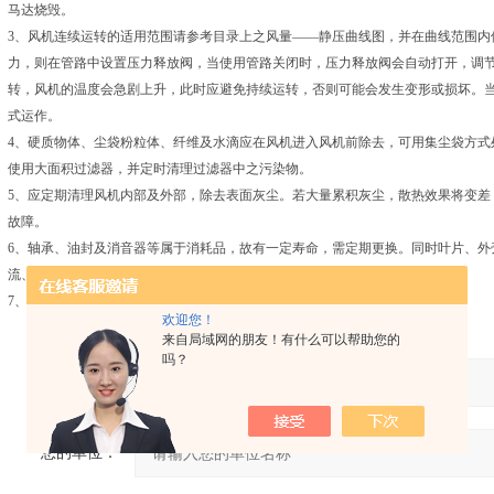
马达烧毁。
3、风机连续运转的适用范围请参考目录上之风量——静压曲线图，并在曲线范围内
力，则在管路中设置压力释放阀，当使用管路关闭时，压力释放阀会自动打开，调
转，风机的温度会急剧上升，此时应避免持续运转，否则可能会发生变形或损坏。
式运作。
4、硬质物体、尘袋粉粒体、纤维及水滴应在风机进入风机前除去，可用集尘袋方式
使用大面积过滤器，并定时清理过滤器中之污染物。
5、应定期清理风机内部及外部，除去表面灰尘。若大量累积灰尘，散热效果将变差
故障。
6、轴承、油封及消音器等属于消耗品，故有一定寿命，需定期更换。同时叶片、外
流、气液混合物等）而定期更换。
7、在使用中若运转不顺或有不正常噪音出现，请关闭电源检修或致电。
欢迎您！
来自局域网的朋友！有什么可以帮助您的
吗？
产品：
您的单位：