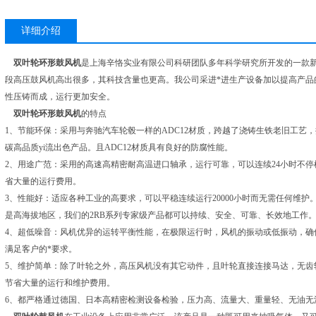
详细介绍
双叶轮环形鼓风机
是上海辛恪实业有限公司科研团队多年科学研究所开发的一款
段高压鼓风机高出很多，其科技含量也更高。我公司采进*进生产设备加以提高产品
性压铸而成，运行更加安全。
双叶轮环形鼓风机
的特点
1、节能环保：采用与奔驰汽车轮毂一样的ADC12材质，跨越了浇铸生铁老旧工艺
碳高品质yi流出色产品。且ADC12材质具有良好的防腐性能。
2、用途广范：采用的高速高精密耐高温进口轴承，运行可靠，可以连续24小时不停机
省大量的运行费用。
3、性能好：适应各种工业的高要求，可以平稳连续运行20000小时而无需任何维
是高海拔地区，我们的2RB系列专家级产品都可以持续、安全、可靠、长效地工作
4、超低噪音：风机优异的运转平衡性能，在极限运行时，风机的振动或低振动，确
满足客户的*要求。
5、维护简单：除了叶轮之外，高压风机没有其它动件，且叶轮直接连接马达，无齿
节省大量的运行和维护费用。
6、都严格通过德国、日本高精密检测设备检验，压力高、流量大、重量轻、无油