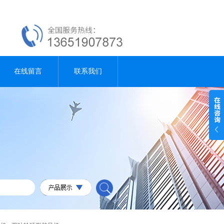
在线留言
联系我们