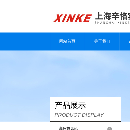
网站首页
关于我们
产品展示
PRODUCT DISPLAY
高压鼓风机