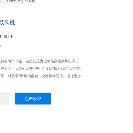
风机
>双叶轮环形鼓风机
鼓风机
06-01
5
机拥有两个叶轮，自然其压力比单段高压鼓风机高出
量也更高。我公司采进*进生产设备加以提高产品的精
可靠，材质采用*度铝合金一次性压铸而成，运行更加
点击收藏