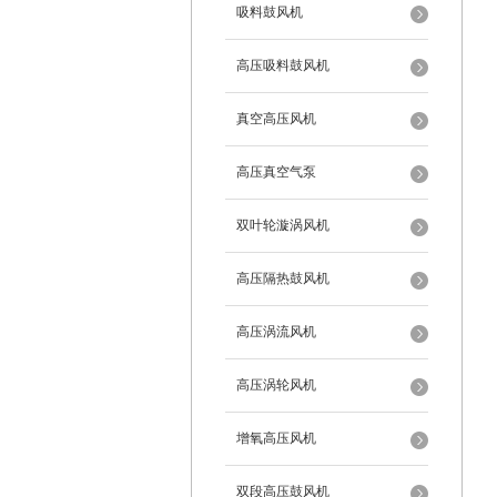
吸料鼓风机
高压吸料鼓风机
真空高压风机
高压真空气泵
双叶轮漩涡风机
高压隔热鼓风机
高压涡流风机
高压涡轮风机
增氧高压风机
双段高压鼓风机