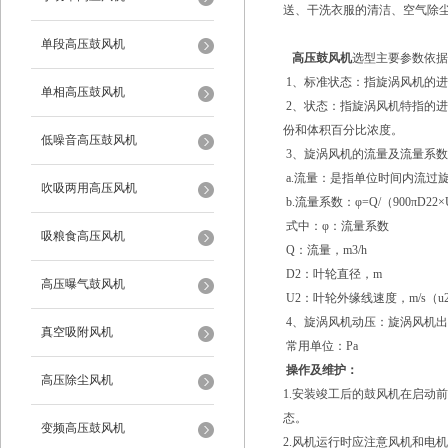
送、干洗衣服的清洁、空气除
单段高压鼓风机
高压鼓风机
选型主要参数依据
1、标准状态：指旋涡风机的进口处
单相高压鼓风机
2、状态：指旋涡风机特指的
份和体积百分比浓度。
低噪音高压鼓风机
3、旋涡风机的流量及流量系
a.流量：是指单位时间内流过旋
吹吸两用高压风机
b.流量系数：φ=Q/（900πD22
式中：φ：流量系数
吸粮食高压风机
Q：流量，m3/h
D2：叶轮直径，m
高压曝气鼓风机
U2：叶轮外缘线速度，m/s（u2=
4、旋涡风机动压：旋涡风机出
真空吸附风机
常用单位：Pa
操作及维护：
高压除尘风机
1.安装竣工后的鼓风机在启动
态。
变频高压鼓风机
2.风机运行时应注意风机和电