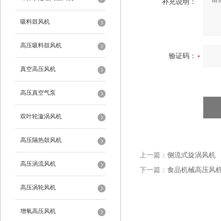
补充说明：
吸料鼓风机
高压吸料鼓风机
验证码：
真空高压风机
高压真空气泵
双叶轮漩涡风机
高压隔热鼓风机
上一篇：
侧流式旋涡风机
高压涡流风机
下一篇：
食品机械高压风
高压涡轮风机
增氧高压风机