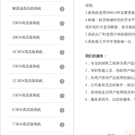
排除。
耐高温高压鼓风机
3.新风机使用5000小时后要
4.检修：机壳检修时先松开水
25KW高压鼓风机
意叶轮叶片是否断裂，有无裂
5.风机出厂时货用户停机期间
20KW高压鼓风机
6.风机每工作半年需检修一次
18.5KW高压鼓风机
我们的服务：
1，专业的销售工程师为用户
15KW高压鼓风机
2，专职售服人员，协助用户
3，向用户宣传产品使用性能以
12.5KW高压鼓风机
4，公司备有充足的备件，保
5，咨询或走访用户使用情况并
11KW高压鼓风机
6，服务原则为：以好的服务、
8.5KW高压鼓风机
7.5KW高压鼓风机