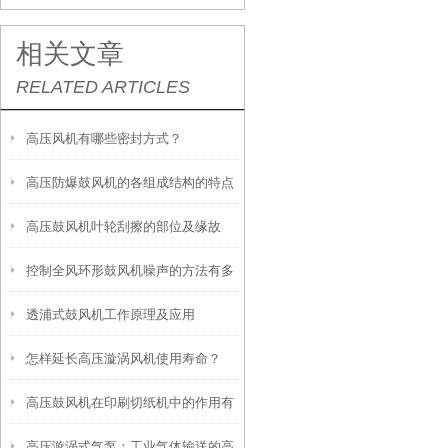
相关文章
RELATED ARTICLES
高压风机有哪些密封方式？
高压防爆鼓风机的各组成结构的特点
高压鼓风机叶轮刮擦的部位及缘故
分享
控制全风环形鼓风机噪声的方法有多
透浦式鼓风机工作原理及应用
种
怎样延长高压漩涡风机使用寿命？
高压鼓风机在印刷切纸机中的作用有
高压漩涡式气泵：工业气体输送的高