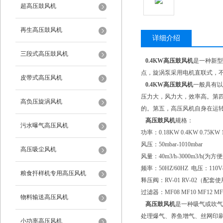
超高压鼓风机
再生高压鼓风机
详细介绍
三段式高压鼓风机
0.4KW高压鼓风机
是一种新型
点，旋涡泵采用电机直联式，不
皮带式高压风机
0.4KW高压鼓风机
一般具有以
压力大，风力大，效率高。第
高负压旋涡风机
的。第五，高压风机自身在运
高压鼓风机
规格：
污水曝气高压风机
功率：0.18KW 0.4KW 0.75KW 1
风压：50mbar-1010mbar
高压吸尘风机
风量：40m3/h-3000m3/
频率：50HZ/60HZ 电压：
粮食扦样机专用高压风机
释压阀：RV-01 RV-02（配套
过滤器：MF08 MF10 MF12 MF1
物料输送高压风机
高压鼓风机
是一种吸气或吹气
处理爆气、养鱼增气、丝网印
小功率高压风机