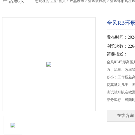
产品展示
您现在的位置:
首页
>
产品展示
>
全风鼓风机
>
全风环形高压
全风RB环
发布时间：2024-
浏览次数：226
简要描述：
全风RB环形高压
力、流量、效率
积小；工作压差高
使其满足几乎世
测试就可以在欧
部分库存，可随
在线咨询