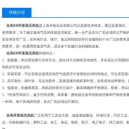
详细介绍
全风RB环形高压风机
是上海辛恪实业有限公司以高新技术铸造，通过反复测试，
使用要求，为了确定漩涡气泵的性能是否稳定，每一台产品在出厂前必须经过严格
泵应用非常广泛，在环保行业、医疗、食品和轻纺织等行业都得到十分广泛的赞誉及
用要求，是一款通用型漩涡气泵，适合多个机械行业的辅助设备。
全风RB环形高压风机
性能特点：
1。低能量：所以喷吹吸引任何方法，如任何方法都有其有效性，并在高压力范围的
风机仍可安全运转。
2。容易安装，可以安装在使用压缩空气或真空中使用的任何时间地点。可任意安装
3。高可靠性：除叶轮，无运动部件，直接连接到电机和叶轮，齿轮或传动带驱动，
4。低振动，机械精度高，风机回转部分已设计，极其精确的平衡测试，校准，所以
5。*的省空间设计，减少空间浪费。高质量：拥有超过多年的制造经验和严格的质
一时间，每个风扇的性能，在出厂前必须运行测试。
全风环形高压风机
广泛应用于工农业方面，涵盖基础建设、环保行业，汽车工业
业，印刷机械行业，塑料工业、化工、食品、制药、医疗、电工电子、轻工纺织、