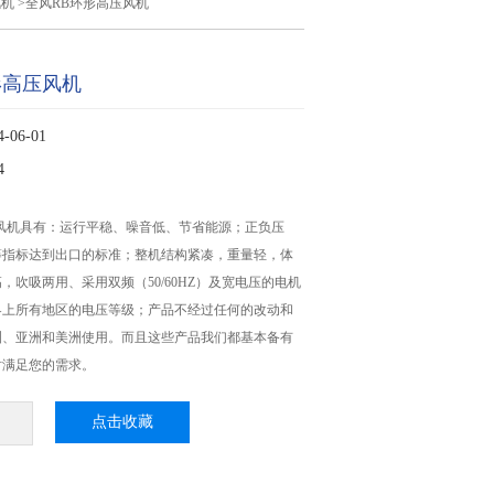
风机
>全风RB环形高压风机
形高压风机
06-01
4
风机具有：运行平稳、噪音低、节省能源；正负压
等指标达到出口的标准；整机结构紧凑，重量轻，体
，吹吸两用、采用双频（50/60HZ）及宽电压的电机
界上所有地区的电压等级；产品不经过任何的改动和
洲、亚洲和美洲使用。而且这些产品我们都基本备有
时满足您的需求。
点击收藏