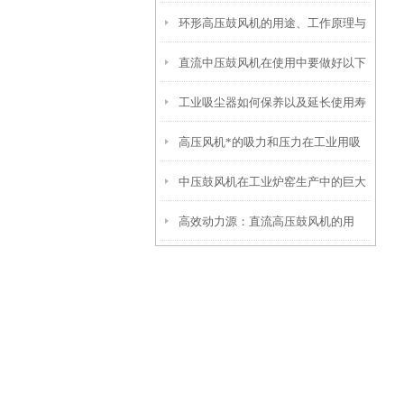
环形高压鼓风机的用途、工作原理与
处理？
直流中压鼓风机在使用中要做好以下
使用注意事项
工业吸尘器如何保养以及延长使用寿
五个检查细节
高压风机*的吸力和压力在工业用吸
命
中压鼓风机在工业炉窑生产中的巨大
尘器上的运用
高效动力源：直流高压鼓风机的用
作用
途、原理与维护要点