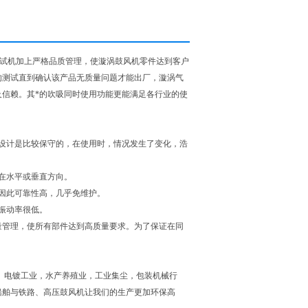
试机加上严格品质管理，使漩涡鼓风机零件达到客户
的测试直到确认该产品无质量问题才能出厂，漩涡气
信赖。其*的吹吸同时使用功能更能满足各行业的使
设计是比较保守的，在使用时，情况发生了变化，浩
在水平或垂直方向。
因此可靠性高，几乎免维护。
振动率很低。
量管理，使所有部件达到高质量要求。为了保证在同
、电镀工业，水产养殖业，工业集尘，包装机械行
船舶与铁路、高压鼓风机让我们的生产更加环保高