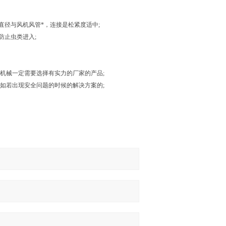
直径与风机风管*，连接是松紧度适中;
防止虫类进入;
机械一定需要选择有实力的厂家的产品;
如若出现安全问题的时候的解决方案的;