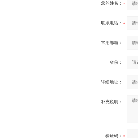
您的姓名：
联系电话：
常用邮箱：
省份：
详细地址：
补充说明：
验证码：