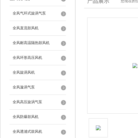
产品展示
您现在的位
全风气环式旋涡气泵
全风直流鼓风机
全风耐高温隔热鼓风机
全风环形高压风机
全风旋涡风机
全风漩涡气泵
全风高压旋涡气泵
全风防爆鼓风机
全风透浦式鼓风机