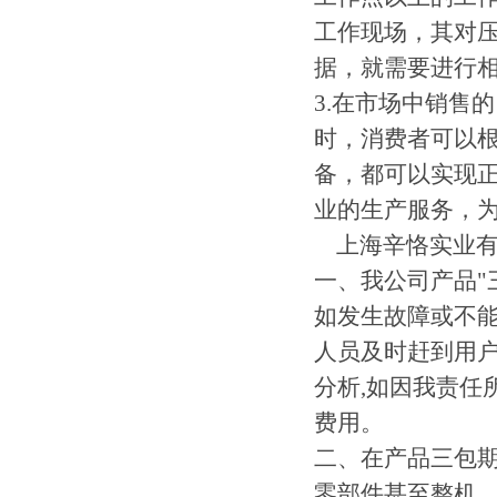
工作现场，其对
据，就需要进行
3.在市场中销售
时，消费者可以
备，都可以实现
业的生产服务，
上海辛恪实业有
一、我公司产品"
如发生故障或不能
人员及时赶到用
分析,如因我责任
费用。
二、在产品三包
零部件甚至整机