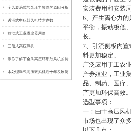
安装费用和安装
全风漩涡式气泵压力故障的原因分析
6、产生离心力
透浦式中压鼓风机技术参数
平衡，振动极低
移动式工业吸尘器用途
长。
7、引流侧板内
三段式高压风机
料更加稳定。
带你了解下全风高压环形鼓风机的特
广泛应用于工农
水处理曝气高压鼓风机近十年发展历
点和使用
产养殖业，工业
品、制药、医疗
程
产更加环保高效
选型事项：
一：由于高压风
市场也出现了众
以下几点：