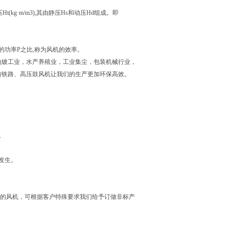
(kg·m/m3),其由静压Hs和动压Hd组成。即
的功率P之比,称为风机的效率。
电镀工业，水产养殖业，工业集尘，包装机械行业，
与铁路、高压鼓风机让我们的生产更加环保高效。
。
发生。
用的风机，可根据客户特殊要求我们给予订做非标产