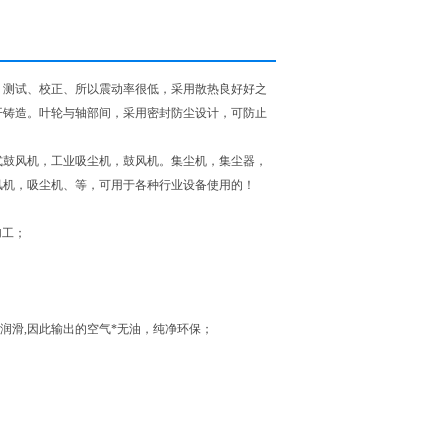
，测试、校正、所以震动率很低，采用散热良好好之
开铸造。叶轮与轴部间，采用密封防尘设计，可防止
鼓风机，工业吸尘机，鼓风机。集尘机，集尘器，
风机，吸尘机、等，可用于各种行业设备使用的！
加工；
润滑,因此输出的空气*无油，纯净环保；