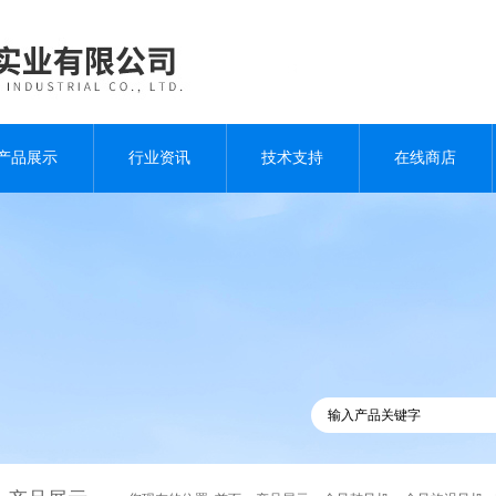
产品展示
行业资讯
技术支持
在线商店