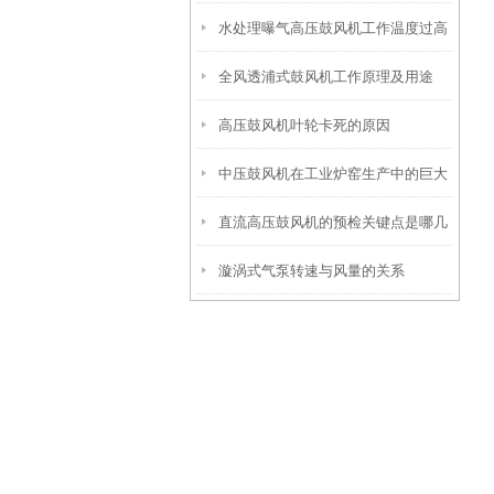
水处理曝气高压鼓风机工作温度过高
点
全风透浦式鼓风机工作原理及用途
的原因和应对措施
高压鼓风机叶轮卡死的原因
中压鼓风机在工业炉窑生产中的巨大
直流高压鼓风机的预检关键点是哪几
作用
漩涡式气泵转速与风量的关系
项呢？