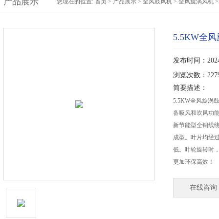
产品展示
您现在的位置:
首页
>
产品展示
>
全风鼓风机
>
全风旋涡风机
>
5.5KW全
发布时间：2024-
浏览次数：227
简要描述：
5.5KW全风旋
备吸风和吹风功
新节能型全铜线
成型。叶片均经
低。叶轮旋转时
更加环保高效！
在线咨询