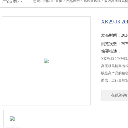
产品展示
您现在的位置:
首页
>
产品展示
>
高压鼓风机
>
双段高压鼓风
XK29-J3
发布时间：2024-
浏览次数：297
简要描述：
XK29-J3 2
高压鼓风机高出
以提高产品的精
而成，运行更加
在线咨询