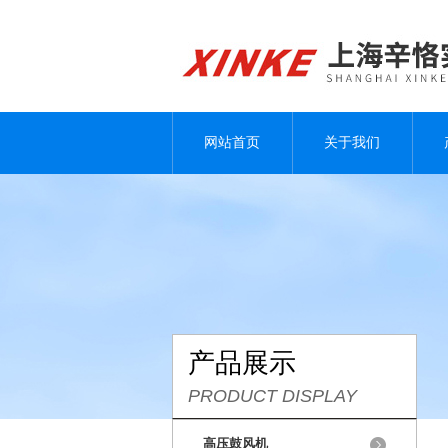
网站首页
关于我们
产品展示
PRODUCT DISPLAY
高压鼓风机