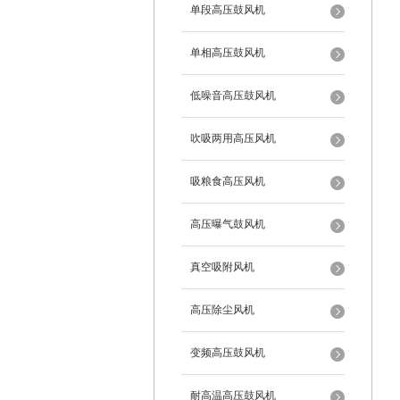
单段高压鼓风机
单相高压鼓风机
低噪音高压鼓风机
吹吸两用高压风机
吸粮食高压风机
高压曝气鼓风机
真空吸附风机
高压除尘风机
变频高压鼓风机
耐高温高压鼓风机