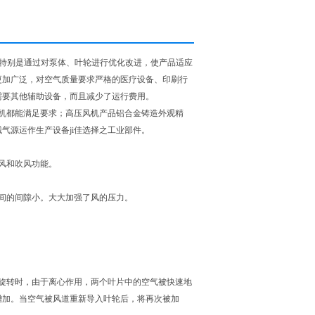
特别是通过对泵体、叶轮进行优化改进，使产品适应
更加广泛，对空气质量要求严格的医疗设备、印刷行
需要其他辅助设备，而且减少了运行费用。
机都能满足要求；高压风机产品铝合金铸造外观精
气源运作生产设备ji佳选择之工业部件。
风和吹风功能。
间的间隙小。大大加强了风的压力。
旋转时，由于离心作用，两个叶片中的空气被快速地
增加。当空气被风道重新导入叶轮后，将再次被加