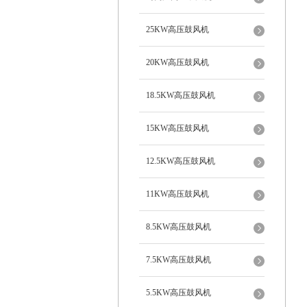
25KW高压鼓风机
20KW高压鼓风机
18.5KW高压鼓风机
15KW高压鼓风机
12.5KW高压鼓风机
11KW高压鼓风机
8.5KW高压鼓风机
7.5KW高压鼓风机
5.5KW高压鼓风机