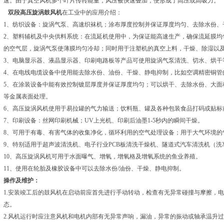
速。由于真空风机多个叶片传转能量，风压被快速叠加，便形成了高压或高吸力。
双段高压旋涡鼓风机
在工业中的应用介绍：
1、纺织设备：旋涡气泵、高速织袜机；涂布厚度控制并保证厚度均匀、去除水份、
2、塑料辅机及中央供料系统：在流延机使用中，为保证能高速生产，确保流延膜均
的空气层，旋涡气泵使薄膜均匀冷却；同时用于注塑机的真空上料，干燥、除湿以
3、电脑显示器、液晶显示器、印刷电路板等产品可使用旋涡气泵清洗、切水、烘干
4、在电线电缆设备中使用能去除水份、油份、干燥、静电抑制，比如空调精密铜管
5、在涂装设备中能有效控制镀层厚度并保证厚度均匀；可以烘干、去除水份、大面
等金属表面处理。
6、高压旋涡风机使用于易拉罐的气力输送；饮料瓶、罐及各种包装食品打码或贴标
7、印刷设备：丝网印刷机械；UV上光机、印刷后油墨1-5秒内的瞬间干燥。
8、可用于有毒、有害气体的收集净化，循环利用的空气处理设备；用于大气环境的
9、特别适用于超声波清洗机、电子行业PCB板清洗干燥机、隧道式汽车清洗机（
10、高压旋涡风机可用于水面曝气、增氧，增氧格及增氧系统的鱼业养殖。
11、使用在轮胎及橡胶设备中可以去除水份/油份、干燥、静电抑制。
操作及维护：
1.安装竣工后的鼓风机在启动前应首先进行手动转动，检查有无异常碰撞与摩擦，
态。
2.风机运行时应注意风机和电机内部有无异常声响，漏油，异常的振动或轴承温升