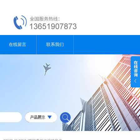
在线留言
联系我们