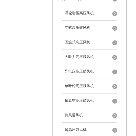
涡轮增压高压风机
立式高压鼓风机
回旋式高压风机
大吸力高压鼓风机
异电压高压鼓风机
单叶轮高压鼓风机
抽真空高压鼓风机
侧风道风机
超高压鼓风机