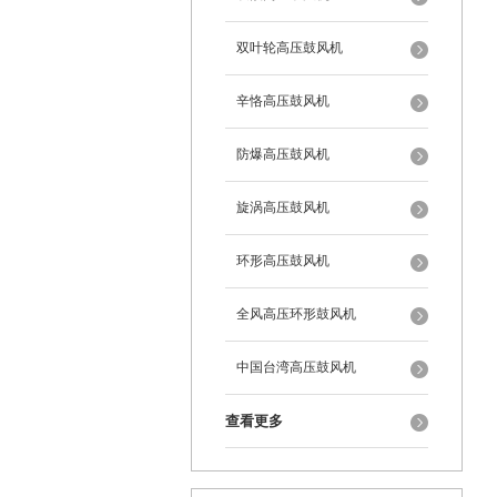
双叶轮高压鼓风机
辛恪高压鼓风机
防爆高压鼓风机
旋涡高压鼓风机
环形高压鼓风机
全风高压环形鼓风机
中国台湾高压鼓风机
查看更多