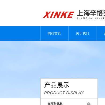
网站首页
关于我们
产品展示
PRODUCT DISPLAY
高压鼓风机