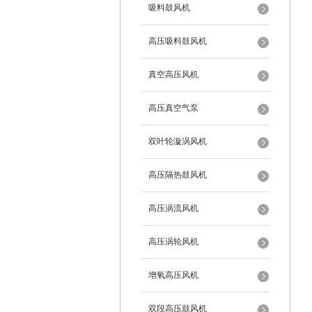
吸料鼓风机
高压吸料鼓风机
真空高压风机
高压真空气泵
双叶轮漩涡风机
高压隔热鼓风机
高压涡流风机
高压涡轮风机
增氧高压风机
双段高压鼓风机