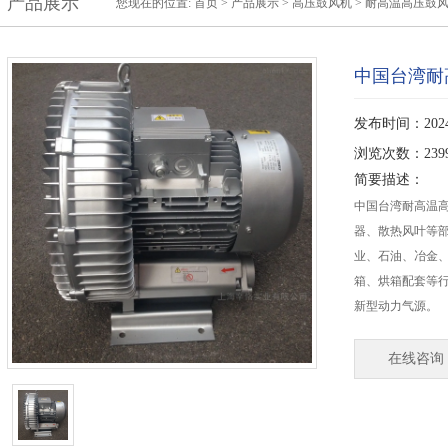
产品展示
您现在的位置:
首页
>
产品展示
>
高压鼓风机
>
耐高温高压鼓
中国台湾耐
发布时间：2024-
浏览次数：239
简要描述：
中国台湾耐高温
器、散热风叶等
业、石油、冶金
箱、烘箱配套等行
新型动力气源。
在线咨询