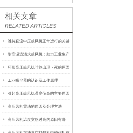
相关文章
RELATED ARTICLES
维持直流中压鼓风机正常运行的关键
耐高温透浦式鼓风机：助力工业生产
因素是什么？
环形高压鼓风机叶轮出现卡死的原因
的高效涡轮
工业吸尘器的认识及工作原理
引起高压鼓风机温度偏高的主要原因
高压风机震动的原因及处理方法
高压风机温度突然过高的原因有哪
高压风机在抽真空打包机中的作用有