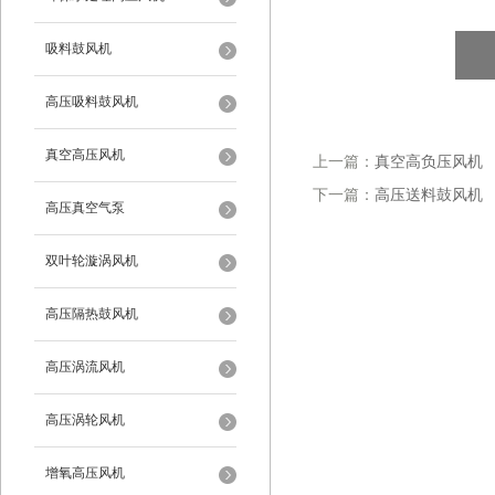
吸料鼓风机
高压吸料鼓风机
真空高压风机
上一篇：
真空高负压风机
下一篇：
高压送料鼓风机
高压真空气泵
双叶轮漩涡风机
高压隔热鼓风机
高压涡流风机
高压涡轮风机
增氧高压风机