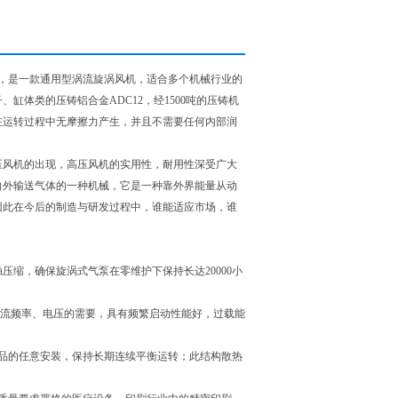
，是一款通用型涡流旋涡风机，适合多个机械行业的
缸体类的压铸铝合金ADC12，经1500吨的压铸机
在运转过程中无摩擦力产生，并且不需要任何内部润
压风机的出现，高压风机的实用性，耐用性深受广大
向外输送气体的一种机械，它是一种靠外界能量从动
因此在今后的制造与研发过程中，谁能适应市场，谁
压缩，确保旋涡式气泵在零维护下保持长达20000小
区电流频率、电压的需要，具有频繁启动性能好，过载能
品的任意安装，保持长期连续平衡运转；此结构散热