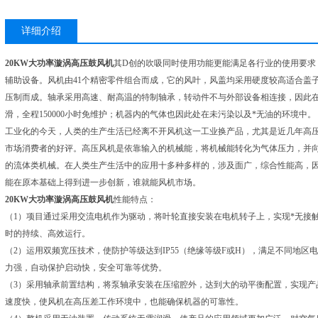
详细介绍
20KW大功率漩涡高压鼓风机
其D创的吹吸同时使用功能更能满足各行业的使用要求
辅助设备。风机由41个精密零件组合而成，它的风叶，风盖均采用硬度较高适合盖子、
压制而成。轴承采用高速、耐高温的特制轴承，转动件不与外部设备相连接，因此
滑，全程150000小时免维护；机器内的气体也因此处在未污染以及*无油的环境中。
工业化的今天，人类的生产生活已经离不开风机这一工业换产品，尤其是近几年高
市场消费者的好评。高压风机是依靠输入的机械能，将机械能转化为气体压力，并
的流体类机械。在人类生产生活中的应用十多种多样的，涉及面广，综合性能高，
能在原本基础上得到进一步创新，谁就能风机市场。
20KW大功率漩涡高压鼓风机
性能特点：
（1）项目通过采用交流电机作为驱动，将叶轮直接安装在电机转子上，实现*无接触
时的持续、高效运行。
（2）运用双频宽压技术，使防护等级达到IP55（绝缘等级F或H），满足不同地
力强，自动保护启动快，安全可靠等优势。
（3）采用轴承前置结构，将泵轴承安装在压缩腔外，达到大的动平衡配置，实现产
速度快，使风机在高压差工作环境中，也能确保机器的可靠性。