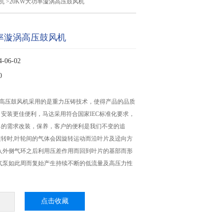
机
>20KW大功率漩涡高压鼓风机
功率漩涡高压鼓风机
06-02
0
涡高压鼓风机采用的是重力压铸技术，使得产品的品质
安装更佳便利，马达采用符合国家IEC标准化要求，
己的需求改装，保养，客户的便利是我们不变的追
转时,叶轮间的气体会因旋转运动而沿叶片及迳向方
入外侧气环之后利用压差作用而回到叶片的基部而形
气泵如此周而复始产生持续不断的低流量及高压力性
点击收藏