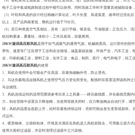
（4）整机采用无油装置，传动系统无需润滑。使产品的应用领域更加广泛，对空气
电子工业中集成电路制造过程中都可以使用。同时高效工作时不需要其他辅助设备
（5）叶轮和风道的设计经过精确计算论证，叶片长度、风道弧度、曲率经过优化后
以上，且产品风噪更低，整机运行低于70分贝。
（6）其它种类真空气泵相比，具有：运行平稳、噪音低、节省能源；正负压力、流
机结构紧凑，重量轻，体积小；工作压差高，吹吸两用。
20KW漩涡高压鼓风机
是用于吹气或吸气的通用气源。机械精度高。运行部件的部件
界性。速度等广泛应用于工业和农业领域，涵盖基础设施，环保产业，汽车工业，
业，印刷机械工业，塑料工业，化学工业，食品，制药，医疗，电气和电子，轻工
20KW漩涡高压鼓风机
的使用
1、风机在使用中会可能会产生高温，应避免碰触外壳，防止烫伤。
2、马达负载电流会随风机之使用空气压力变化而变化。配线时应装置适用该机种之
马达烧毁。
3、风机连续运转的适用范围请参考目录上之风量——静压曲线图，并在曲线范围内
力，则在管路中设置压力释放阀，当使用管路关闭时，压力释放阀会自动打开，调
转，风机的温度会急剧上升，此时应避免持续运转，否则可能会发生变形或损坏。
式运作。
4、硬质物体、尘袋粉粒体、纤维及水滴应在风机进入风机前除去，可用集尘袋方式
使用大面积过滤器，并定时清理过滤器中之污染物。