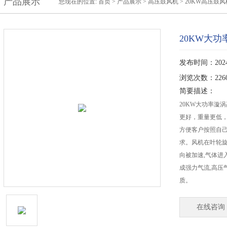
产品展示
您现在的位置:
首页
>
产品展示
>
高压鼓风机
>
20KW高压鼓风
20KW大
发布时间：2024-
浏览次数：226
简要描述：
20KW大功率漩
更好，重量更低，
方便客户按照自
求。风机在叶轮旋
向被加速,气体进
成强力气流,高压
质。
在线咨询