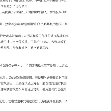
质量要求严格的医疗设备、印刷行业中的精密印刷、
，而且减少了运行费用。
，与同类产品相比，在相同功率输入下性能提高30%
量、效率等指标达到德国西门子气环风机的标准；整
设计得非常精确，以测试和校正部件的强度和轴的临
电镀工业，水产养殖业，工业粉尘收集，包装机械工
业纺织品，船舶和铁路，航空航天工程。
过负载保护开关，并在额定满载电流下使用，以避免
使用，切勿超过适用范围。若使用时必须接近封闭压
节空气进出，以确保风机之寿命，若在管路封闭下运
当使用的空气若为间歇性运转时，使用空气阀切换方
处理，若在管道中安装过滤器，为避免降压损失，请