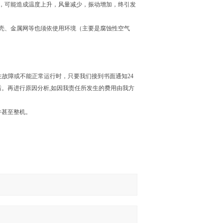
，可能造成温度上升，风量减少，振动增加，终引发
壳、金属网等也须依使用环境（主要是腐蚀性空气
生故障或不能正常运行时，只要我们接到书面通知24
。再进行原因分析,如因我责任所发生的费用由我方
件甚至整机。