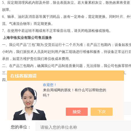
5、应定期清理风机内部及外部，除去表面灰尘。若大量累积灰尘，散热效果将变差
故障。
6、轴承、油封及消音器等属于消耗品，故有一定寿命，需定期更换。同时叶片、外
流、气液混合物等）而定期更换。
7、在使用中若运转不顺或有不正常噪音出现，请关闭电源检修或致电。
上海辛恪实业有限公司售后服务
一、我公司产品"三包"期为:交货后运行十二个月为准；在产品三包期内；设备如发
小时内，我们派技术人员及时赶到用户施工现场进行维修和服务，待设备正常运行后
承担，如需方维护责任我们将仅收成本费用。
二、在产品三包期内，确属我公司产品制造质量问题，无法排除，我公司包换零部
三、我公司产品实行终身售后服务，凡我公司保修的产品其备品备件将给予优惠。
四、为您购置的产品建立专业档案及*的服务体系，定期对产品质量进行跟踪。
欢迎您！
来自局域网的朋友！有什么可以帮助您的
吗？
产品：
您的单位：