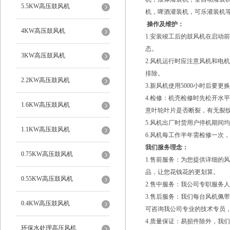
5.5KW高压鼓风机
机，啤酒灌装机，可乐灌装机
操作及维护：
4KW高压鼓风机
1.安装竣工后的鼓风机在启动
态。
3KW高压鼓风机
2.风机运行时应注意风机和电
排除。
2.2KW高压鼓风机
3.新风机使用5000小时后要
4.检修：机壳检修时先松开水
1.6KW高压鼓风机
意叶轮叶片是否断裂，有无裂
5.风机出厂时货用户停机期间
1.1KW高压鼓风机
6.风机每工作半年需检修一次
我们服务理念：
0.75KW高压鼓风机
1.售前服务：为您提供详细的
品，让您花钱花的更划算。
0.55KW高压鼓风机
2.售中服务：我公司专职服务
3.售后服务：我们每台风机佩
0.4KW高压鼓风机
可咨询我公司专业的技术专员
4.质量保证：易损件除外，我
环保水处理高压风机