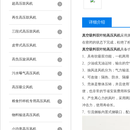
超高压鼓风机
再生高压鼓风机
详细介绍
三段式高压鼓风机
真空吸料双叶轮高压风机
采用
在密闭的状态下完成，杜绝了
皮带式高压风机
真空吸料双叶轮高压风机
具备
1、具有吹吸双功能，一机两用
高负压旋涡风机
2、少油或无油运转，输出的空
3、抽风送风机分为；气力输送
污水曝气高压风机
4、可改做：隔热、防水、隔爆
5、壳体是整体压铸，并且使
高压吸尘风机
便，也非常的节省安装费用和
6、产生离心力的风叶，采用
粮食扦样机专用高压风机
冲击力，使用寿命长。
7、引流侧板内置式侧吸口，
物料输送高压风机
小功率高压风机