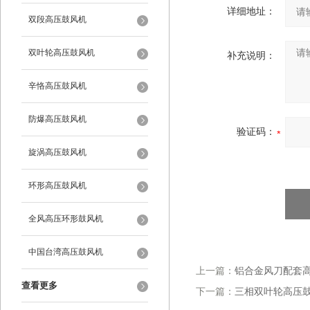
详细地址：
双段高压鼓风机
双叶轮高压鼓风机
补充说明：
辛恪高压鼓风机
防爆高压鼓风机
验证码：
旋涡高压鼓风机
环形高压鼓风机
全风高压环形鼓风机
中国台湾高压鼓风机
上一篇：
铝合金风刀配套
查看更多
下一篇：
三相双叶轮高压