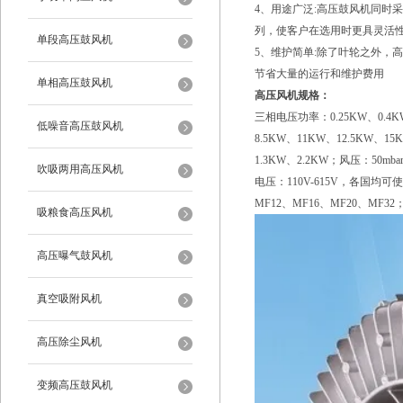
4、用途广泛:高压鼓风机同时
列，使客户在选用时更具灵活
单段高压鼓风机
5、维护简单:除了叶轮之外，
节省大量的运行和维护费用
单相高压鼓风机
高压风机规格：
三相电压功率：0.25KW、0.4KW
低噪音高压鼓风机
8.5KW、11KW、12.5KW、15
1.3KW、2.2KW；风压：50mb
吹吸两用高压风机
电压：110V-615V，各国均
MF12、MF16、MF20、MF3
吸粮食高压风机
高压曝气鼓风机
真空吸附风机
高压除尘风机
变频高压鼓风机