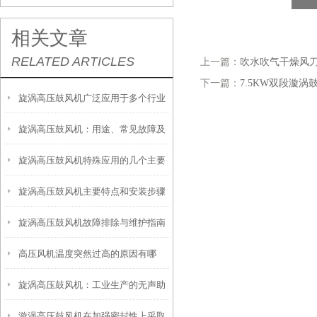
相关文章
RELATED ARTICLES
上一篇：
吹水吹气干燥风
下一篇：
7.5KW双段漩涡
旋涡高压鼓风机广泛应用于多个行业
旋涡高压鼓风机：用途、常见故障及
领域
旋涡高压鼓风机特殊应用的几个主要
处理方法
旋涡高压鼓风机主要特点和安装步骤
行业
旋涡高压鼓风机故障排除与维护指南
高压风机温度突然过高的原因有哪
旋涡高压鼓风机：工业生产的无声助
些？
漩涡高压鼓风机在加强密封性上采取