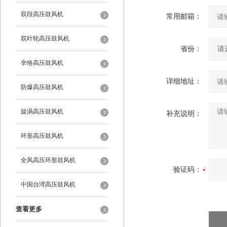
双段高压鼓风机
常用邮箱：
双叶轮高压鼓风机
省份：
辛恪高压鼓风机
详细地址：
防爆高压鼓风机
旋涡高压鼓风机
补充说明：
环形高压鼓风机
全风高压环形鼓风机
验证码：
中国台湾高压鼓风机
查看更多