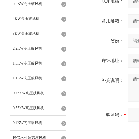
联系电话：
5.5KW高压鼓风机
4KW高压鼓风机
常用邮箱：
3KW高压鼓风机
省份：
2.2KW高压鼓风机
详细地址：
1.6KW高压鼓风机
1.1KW高压鼓风机
补充说明：
0.75KW高压鼓风机
0.55KW高压鼓风机
验证码：
0.4KW高压鼓风机
环保水处理高压风机