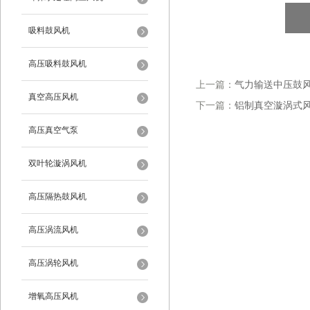
吸料鼓风机
高压吸料鼓风机
上一篇：
气力输送中压鼓
真空高压风机
下一篇：
铝制真空漩涡式
高压真空气泵
双叶轮漩涡风机
高压隔热鼓风机
高压涡流风机
高压涡轮风机
增氧高压风机