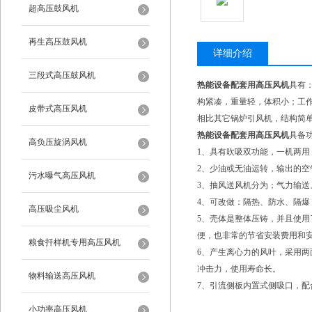
超高压鼓风机
再生高压鼓风机
详细介绍
三段式高压鼓风机
热能设备配套用高压风机
具有
构紧凑，重量轻，体积小；工
皮带式高压风机
相比其它锅炉引风机，结构简
热能设备配套用高压风机
具备
高负压旋涡风机
1、具有吹吸双功能，一机两用
2、少油或无油运转，输出
污水曝气高压风机
3、抽风送风机分为；气力输送
4、可改做：隔热、防水、隔爆
高压吸尘风机
5、壳体是整体压铸，并且使
便，也非常的节省安装费用和
粮食扦样机专用高压风机
6、产生离心力的风叶，采用
冲击力，使用寿命长。
物料输送高压风机
7、引流侧板内置式侧吸口，
小功率高压风机