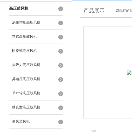
高压鼓风机
产品展示
您现在的位
涡轮增压高压风机
立式高压鼓风机
回旋式高压风机
大吸力高压鼓风机
异电压高压鼓风机
单叶轮高压鼓风机
抽真空高压鼓风机
侧风道风机