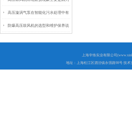
高压漩涡气泵在智能化污水处理中有
这些原因
防爆高压鼓风机的选型和维护保养说
哪些用途？
明
上海辛恪实业有限公司(www.xink
地址：上海松江区泗泾镇永强路98号 技术