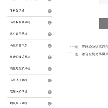
吸料鼓风机
高压吸料鼓风机
真空高压风机
高压真空气泵
上一篇：
双叶轮漩涡高压
下一篇：
铝合金机壳防爆
双叶轮漩涡风机
高压隔热鼓风机
高压涡流风机
高压涡轮风机
增氧高压风机