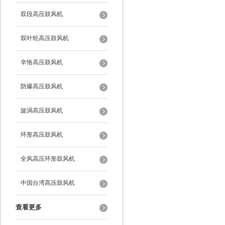
双段高压鼓风机
双叶轮高压鼓风机
辛恪高压鼓风机
防爆高压鼓风机
旋涡高压鼓风机
环形高压鼓风机
全风高压环形鼓风机
中国台湾高压鼓风机
查看更多