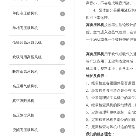
声音小，不会造成噪音污染。
4、泵体部分是采用液压机整
单段高压鼓风机
即可正常运转。
高负压风机
按照再生理论设计的
单相高压鼓风机
腔。空气进入这些气腔后，在
一个涡状或像一个被拉伸的弹
低噪音高压鼓风机
高负压风机
用于吹气或吸气的
吹吸两用高压风机
等广泛应用于工业和农业领域
械工业，塑料工业，化学工业
吸粮食高压风机
维护及保养：
1、经常检查各紧固件是否紧固
高压曝气鼓风机
2、经常检查各润滑点是否有
3、经常清理除尘风机中的灰尘
真空吸附风机
4、经常检查风机的振动情况
5、定期清理和更换滤芯，定期
高压除尘风机
6、定期检查风机各部位的间
7、定期检查与风机相连的管
变频高压鼓风机
我们的服务理念：