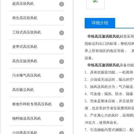
超高压鼓风机
再生高压鼓风机
详细介绍
三段式高压鼓风机
辛恪高压漩涡鼓风机
材质采用
指标达到出口的标准；整机结构
皮带式高压风机
界上所有地区的电压等级； 
设备。
高负压旋涡风机
辛恪高压漩涡鼓风机
具备功
1、具有吹吸双功能，一机两用
污水曝气高压风机
2、少油或无油运转，输出
3、抽风送风机分为；气力输送
高压吸尘风机
4、可改做：隔热、防水、隔爆
5、壳体是整体压铸，并且使
粮食扦样机专用高压风机
便，也非常的节省安装费用和
6、产生离心力的风叶，采用
物料输送高压风机
冲击力，使用寿命长。
7、引流侧板内置式侧吸口，
小功率高压风机