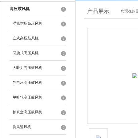
高压鼓风机
产品展示
您现在的位
涡轮增压高压风机
立式高压鼓风机
回旋式高压风机
大吸力高压鼓风机
异电压高压鼓风机
单叶轮高压鼓风机
抽真空高压鼓风机
侧风道风机