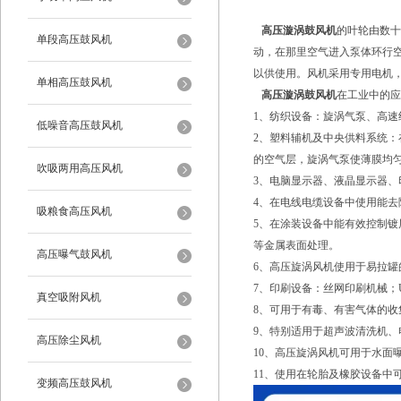
高压漩涡鼓风机
的叶轮由数十
单段高压鼓风机
动，在那里空气进入泵体环行
以供使用。风机采用专用电机
单相高压鼓风机
高压漩涡鼓风机
在工业中的应
1、纺织设备：旋涡气泵、高
低噪音高压鼓风机
2、塑料辅机及中央供料系统
的空气层，旋涡气泵使薄膜均
吹吸两用高压风机
3、电脑显示器、液晶显示器
4、在电线电缆设备中使用能
吸粮食高压风机
5、在涂装设备中能有效控制
等金属表面处理。
高压曝气鼓风机
6、高压旋涡风机使用于易拉
7、印刷设备：丝网印刷机械；
真空吸附风机
8、可用于有毒、有害气体的
9、特别适用于超声波清洗机、
高压除尘风机
10、高压旋涡风机可用于水面
11、使用在轮胎及橡胶设备中
变频高压鼓风机