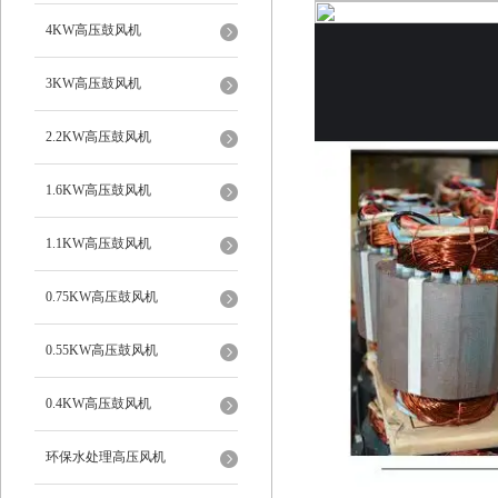
4KW高压鼓风机
3KW高压鼓风机
2.2KW高压鼓风机
1.6KW高压鼓风机
1.1KW高压鼓风机
0.75KW高压鼓风机
0.55KW高压鼓风机
0.4KW高压鼓风机
环保水处理高压风机