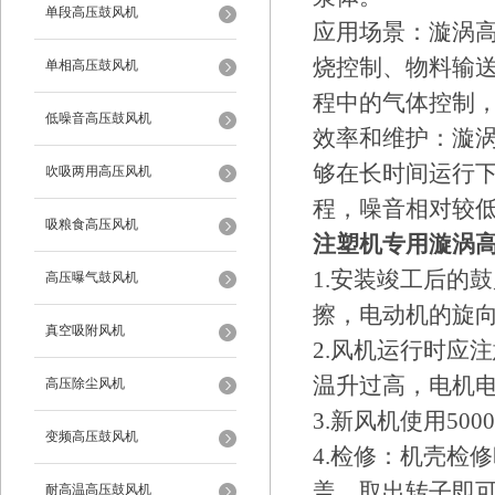
单段高压鼓风机
‌应用场景‌：漩
烧控制、物料输
单相高压鼓风机
程中的气体控制，
低噪音高压鼓风机
‌效率和维护‌：
够在长时间运行
吹吸两用高压风机
程，噪音相对较低
吸粮食高压风机
注塑机专用漩涡
1.安装竣工后的
高压曝气鼓风机
擦，电动机的旋
真空吸附风机
2.风机运行时应
温升过高，电机
高压除尘风机
3.新风机使用50
变频高压鼓风机
4.检修：机壳检
盖，取出转子即
耐高温高压鼓风机