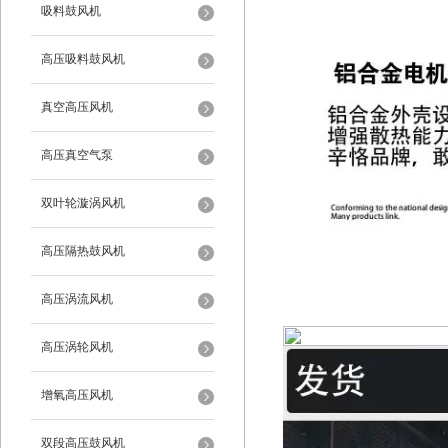
吸料鼓风机
高压吸料鼓风机
真空高压风机
高压真空气泵
双叶轮漩涡风机
高压隔热鼓风机
高压涡流风机
高压涡轮风机
增氧高压风机
双段高压鼓风机