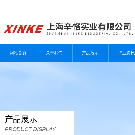
网站首页
关于我们
产品展示
行业资讯
产品展示
PRODUCT DISPLAY