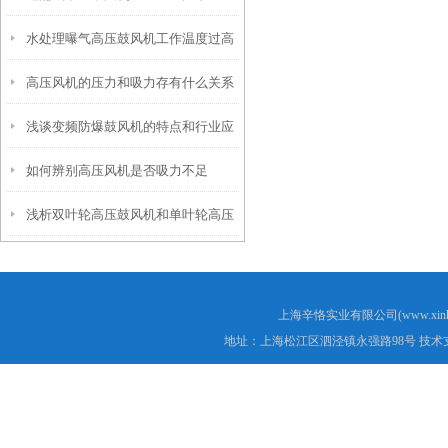
水处理曝气高压鼓风机工作温度过高
的“动力之源”
高压风机的压力和吸力存有什么关系
的原因和应对措施
浅谈变频防爆鼓风机的特点和行业应
如何辨别高压风机是否吸力不足
用
浅析双叶轮高压鼓风机和单叶轮高压
鼓风机的区别
上海辛恪实业有限公司(www.xink
地址：上海松江区泗泾镇永强路98号 技术