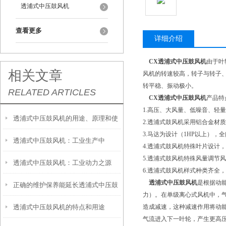
透浦式中压鼓风机
查看更多
详细介绍
CX透浦式中压鼓风机
由于叶
相关文章
风机的转速较高，转子与转子
转平稳、振动极小。
RELATED ARTICLES
CX透浦式中压鼓风机
产品特
1.高压、大风量、低噪音、轻
透浦式中压鼓风机的用途、原理和使
2.透浦式鼓风机采用铝合金材
3.马达为设计（1HP以上）
透浦式中压鼓风机：工业生产中
用方法
4.透浦式鼓风机特殊叶片设计
5.透浦式鼓风机特殊风量调节
透浦式中压鼓风机：工业动力之源
的“动力之源”
6.透浦式鼓风机样式种类齐全
透浦式中压鼓风机
是根据动
正确的维护保养能延长透浦式中压鼓
力）。在单级离心式风机中，
透浦式中压鼓风机的特点和用途
造成减速，这种减速作用将动
风机使用寿命
气流进入下一叶轮，产生更高