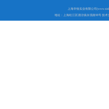
上海辛恪实业有限公司(www.xink
地址：上海松江区泗泾镇永强路98号 技术