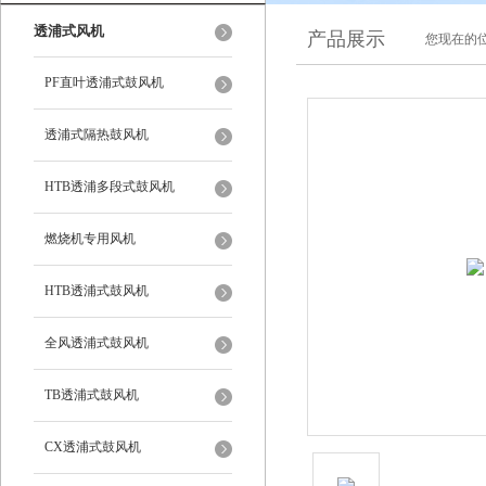
透浦式风机
产品展示
您现在的位
PF直叶透浦式鼓风机
透浦式隔热鼓风机
HTB透浦多段式鼓风机
燃烧机专用风机
HTB透浦式鼓风机
全风透浦式鼓风机
TB透浦式鼓风机
CX透浦式鼓风机