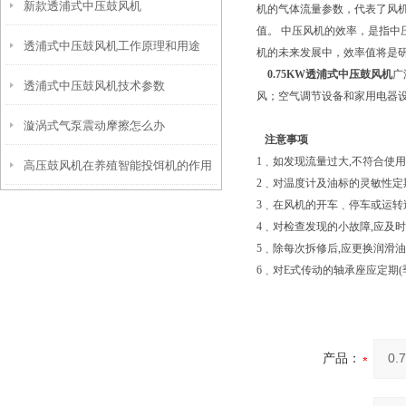
新款透浦式中压鼓风机
机的气体流量参数，代表了风
值。 中压风机的效率，是指中
透浦式中压鼓风机工作原理和用途
机的未来发展中，效率值将是
0.75KW透浦式中压鼓风机
广
透浦式中压鼓风机技术参数
风；空气调节设备和家用电器
漩涡式气泵震动摩擦怎么办
注意事项
1﹑如发现流量过大,不符合使
高压鼓风机在养殖智能投饵机的作用
2﹑对温度计及油标的灵敏性定
3﹑在风机的开车﹑停车或运转
4﹑对检查发现的小故障,应及
5﹑除每次拆修后,应更换润滑
6﹑对E式传动的轴承座应定期(
产品：