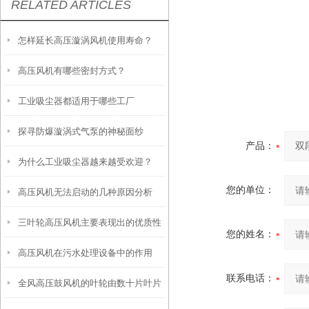
RELATED ARTICLES
怎样延长高压漩涡风机使用寿命？
高压风机有哪些密封方式？
工业吸尘器都适用于哪些工厂
探寻防爆漩涡式气泵的神秘面纱
产品：
为什么工业吸尘器越来越受欢迎？
您的单位：
高压风机无法启动的几种原因分析
三叶轮高压风机主要表现出的优质性
您的姓名：
高压风机在污水处理设备中的作用
能有哪些？
联系电话：
全风高压鼓风机的叶轮由数十片叶片