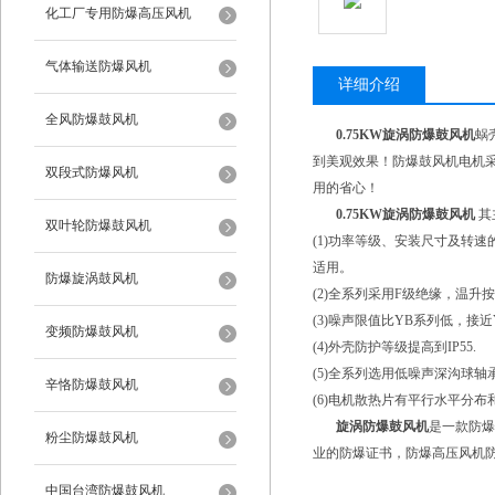
化工厂专用防爆高压风机
气体输送防爆风机
详细介绍
全风防爆鼓风机
0.75KW旋涡防爆鼓风机
蜗
到美观效果！防爆鼓风机电机采用国
双段式防爆风机
用的省心！
0.75KW旋涡防爆鼓风机
其
双叶轮防爆鼓风机
(1)功率等级、安装尺寸及转速
适用。
防爆旋涡鼓风机
(2)全系列采用F级绝缘，温升
(3)噪声限值比YB系列低，接
变频防爆鼓风机
(4)外壳防护等级提高到IP55.
(5)全系列选用低噪声深沟球轴
辛恪防爆鼓风机
(6)电机散热片有平行水平分
旋涡防爆鼓风机
是一款防爆
粉尘防爆鼓风机
业的防爆证书，防爆高压风机
中国台湾防爆鼓风机