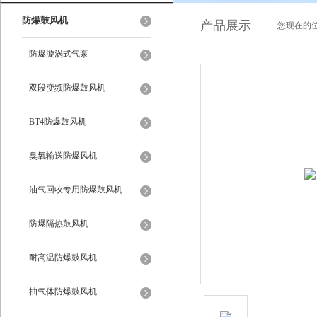
防爆鼓风机
产品展示
您现在的位
防爆漩涡式气泵
双段变频防爆鼓风机
BT4防爆鼓风机
臭氧输送防爆风机
油气回收专用防爆鼓风机
防爆隔热鼓风机
耐高温防爆鼓风机
抽气体防爆鼓风机