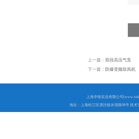
上一篇：
双段高压气泵
下一篇：
防爆变频鼓风机
上海辛恪实业有限公司(www.xink
地址：上海松江区泗泾镇永强路98号 技术