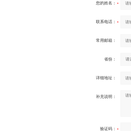
您的姓名：
联系电话：
常用邮箱：
省份：
详细地址：
补充说明：
验证码：