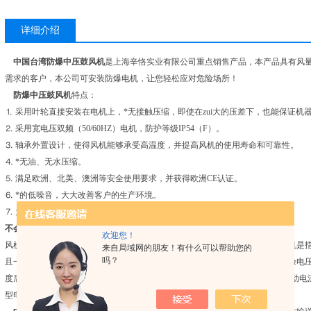
详细介绍
中国台湾防爆中压鼓风机
是上海辛恪实业有限公司重点销售产品，本产品具有风
需求的客户，本公司可安装防爆电机，让您轻松应对危险场所！
防爆中压鼓风机
特点：
⒈ 采用叶轮直接安装在电机上，*无接触压缩，即使在zui大的压差下，也能保证机器
⒉ 采用宽电压双频（50/60HZ）电机，防护等级IP54（F）。
⒊ 轴承外置设计，使得风机能够承受高温度，并提高风机的使用寿命和可靠性。
⒋ *无油、无水压缩。
⒌ 满足欧洲、北美、澳洲等安全使用要求，并获得欧洲CE认证。
⒍ *的低噪音，大大改善客户的生产环境。
⒎ 为中石油、中石化、煤气及沼气特殊设备配备高等级的安全防护风机。
不会产生火花：
欢迎您！
风机的整体采用铝合金材质，绝不会出现摩擦产生火花的现象，配套的防爆电机是
来自局域网的朋友！有什么可以帮助您的
吗？
且一般又不会发生点燃故障的电机。与增安型电机相比，除对绝缘介电强度试验电压
度后的交流绕组，从开始通过起动电流时计起至上升到极限温度的时间)以及起动电
型电机的设计要求一样。