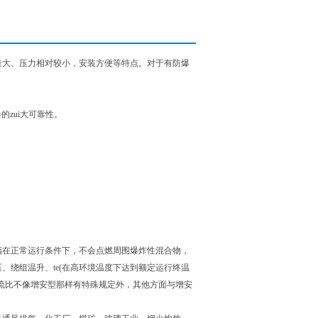
量大、压力相对较小，安装方便等特点。对于有防爆
的zui大可靠性。
指在正常运行条件下，不会点燃周围爆炸性混合物，
、绕组温升、te(在高环境温度下达到额定运行终温
流比不像增安型那样有特殊规定外，其他方面与增安