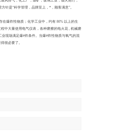
送通风排气，化工厂，煤矿，玻璃工业，烟火炮竹，
方针是“科学管理，品牌至上，*，顾客满意”。
在爆炸性物质；化学工业中，约有 80% 以上的生
过程中大量使用电气仪表，各种磨擦的电火花 , 机械磨
工业现场满足爆#炸条件。当爆#炸性物质与氧气的混
显得很必要了。