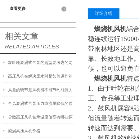
查看更多
详细介绍
燃烧机风机
铝
相关文章
稳连续运行150
RELATED ARTICLES
带雨林地区还是
靠、长效地工作
双叶轮漩涡式气泵的选型要考虑的两
候，也可以避免
高压风机在解决废水时是如何运作的
大因素
燃烧机风机
特
1、由于叶轮在
风量的调节是风机能不能节约能源关
工、食品等工业
全风漩涡式气泵压力或流量降低的原
键的一个要素
2、鼓风机属容
但流量随着转速
导致高压风机轴承温度偏高有哪些原
因分析
转速而达到需要
漩涡高压风机价格
因呢？
3、鼓风机的转