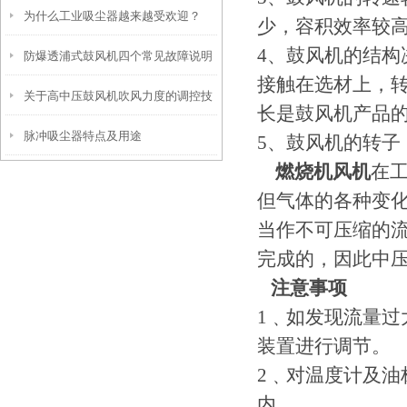
为什么工业吸尘器越来越受欢迎？
少，容积效率较
4、鼓风机的结
防爆透浦式鼓风机四个常见故障说明
接触在选材上，
关于高中压鼓风机吹风力度的调控技
长是鼓风机产品
脉冲吸尘器特点及用途
巧
5、鼓风机的转
燃烧机风机
在
但气体的各种变
当作不可压缩的
完成的，因此中
注意事项
1﹑如发现流量过
装置进行调节。
2﹑对温度计及油
内。