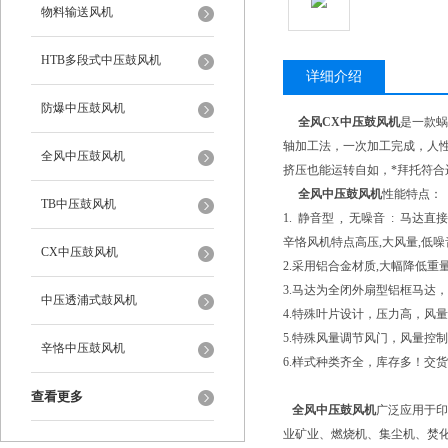
物料输送风机
HTB多段式中压鼓风机
详细介绍
防爆中压鼓风机
全风CX中压鼓风机
是一款蜗
轴加工法，一次加工完成，人
全风中压鼓风机
挤压也能运转自如，*拜托符合
全风中压鼓风机
性能特点：
TB中压鼓风机
1. 静音型 , 无噪音 : 
辛恪风机特点高压,大风量,低噪
CX中压鼓风机
2.采用铝合金材质,大幅降低重
3.马达为全闭外扇型铝框马达
中压透浦式鼓风机
4.特殊叶片设计，压力高，风
5.特殊风量调节风门，风量控制稳
辛恪中压鼓风机
6.样式种类齐全，库存多！交
查看更多
全风中压鼓风机
广泛应用于印
业矿业、燃烧机、集尘机、焚