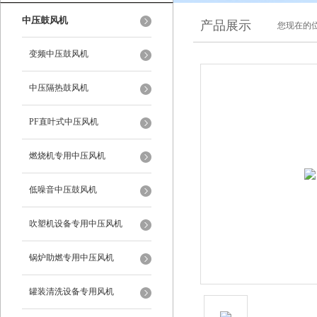
中压鼓风机
产品展示
您现在的位
变频中压鼓风机
中压隔热鼓风机
PF直叶式中压风机
燃烧机专用中压风机
低噪音中压鼓风机
吹塑机设备专用中压风机
锅炉助燃专用中压风机
罐装清洗设备专用风机