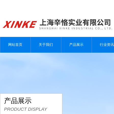
网站首页
关于我们
产品展示
行业资讯
产品展示
PRODUCT DISPLAY