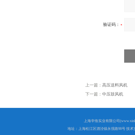
验证码：
上一篇：
高压送料风机
下一篇：
中压鼓风机
上海辛恪实业有限公司(www.xink
地址：上海松江区泗泾镇永强路98号 技术