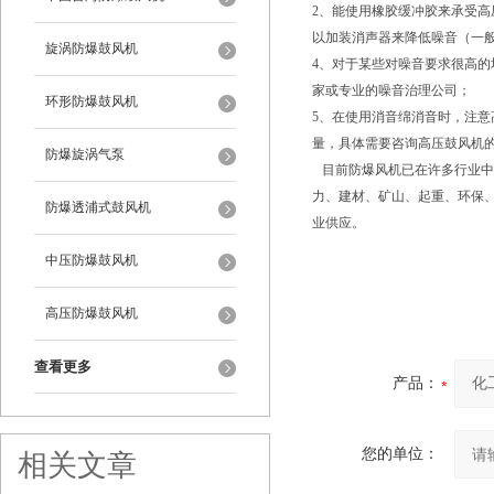
2、能使用橡胶缓冲胶来承受高
以加装消声器来降低噪音（一般
旋涡防爆鼓风机
4、对于某些对噪音要求很高
家或专业的噪音治理公司；
环形防爆鼓风机
5、在使用消音绵消音时，注
量，具体需要咨询高压鼓风机
防爆旋涡气泵
目前防爆风机已在许多行业中
力、建材、矿山、起重、环保
防爆透浦式鼓风机
业供应。
中压防爆鼓风机
高压防爆鼓风机
查看更多
产品：
您的单位：
相关文章