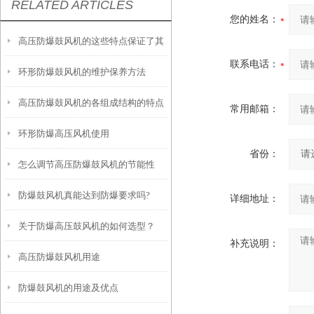
RELATED ARTICLES
您的姓名：
高压防爆鼓风机的这些特点保证了其
联系电话：
环形防爆鼓风机的维护保养方法
实际使用效果
高压防爆鼓风机的各组成结构的特点
常用邮箱：
环形防爆高压风机使用
分享
省份：
怎么调节高压防爆鼓风机的节能性
防爆鼓风机真能达到防爆要求吗?
详细地址：
关于防爆高压鼓风机的如何选型？
补充说明：
高压防爆鼓风机用途
防爆鼓风机的用途及优点