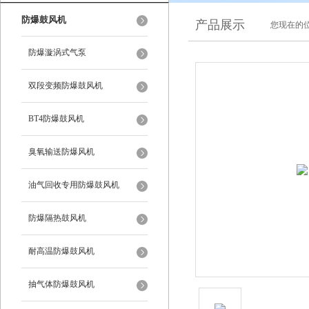
防爆鼓风机
产品展示
您现在的位
防爆漩涡式气泵
双段变频防爆鼓风机
BT4防爆鼓风机
臭氧输送防爆风机
油气回收专用防爆鼓风机
防爆隔热鼓风机
耐高温防爆鼓风机
抽气体防爆鼓风机