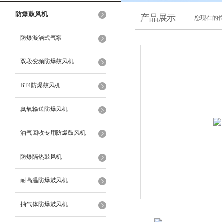
防爆鼓风机
产品展示
您现在的位
防爆漩涡式气泵
双段变频防爆鼓风机
BT4防爆鼓风机
臭氧输送防爆风机
油气回收专用防爆鼓风机
防爆隔热鼓风机
耐高温防爆鼓风机
抽气体防爆鼓风机