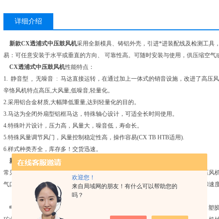
详细介绍
新款CX透浦式中压鼓风机
采用全新模具、铸铝外壳，引进*进装配线及检测工具
易：可任意安装于水平或垂直的方向、 可靠性高。可随时安装与使用，供压缩空气
CX透浦式中压鼓风机
性能特点：
1. 静音型 , 无噪音 : 马达直接运转，在通过加上一体式的销音设施，改进了高压
辛恪风机特点高压,大风量,低噪音,轻量化。
2.采用铝合金材质,大幅降低重量,达到轻量化的目的。
3.马达为全闭外扇型铝框马达，特殊轴心设计，可适全长时间使用。
4.特殊叶片设计，压力高，风量大，噪音低，寿命长。
5.特殊风量调节风门，风量控制稳定性高，操作容易(CX TB HTB适用).
6.样式种类齐全，库存多！交货迅速。
新款CX透浦式中压鼓风机
工作原理：
常见中压风机为离心风机，的叶轮外覆有机械外壳，叶轮的中心为进气口。中压风
欢迎您！
气口吸入。离心风机的叶片转动过程中对气体施加动力作用，提高气体的压力和速
来自局域网的朋友！有什么可以帮助您的
吗？
中压鼓风机
广泛应用于印制电路板（PCB）设备、清洗设备、罐装饮料设备、塑