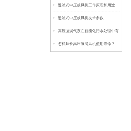
透浦式中压鼓风机工作原理和用途
透浦式中压鼓风机技术参数
高压漩涡气泵在智能化污水处理中有
怎样延长高压漩涡风机使用寿命？
哪些用途？