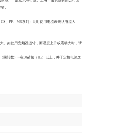
械冷却、一般送风等行业。上海辛恪实业有限公司因
称赞。
、CS、PF、MS系列）此时使用电流表确认电流大
较大。如使用变频器运转，而温度上升或震动大时，请
回转数）--在30赫兹（Hz）以上，并于定格电流之