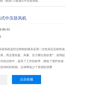
风机
>新款CX透浦式中压鼓风机
浦式中压鼓风机
06-01
0
中压鼓风机是经过研制的模具采用一次性高压压铸而成
精美，而且更轻盈，风量、压力要比老款更*，使用起
工作的过程中，提高了工作的效率，降低了维护的成
和启动时的耗能。总体降低少了资源的浪费
点击收藏