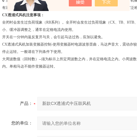
矿业、燃烧机、集尘机、焚化炉、粉立体输送、干燥机、玻璃工业、制冰工业、机
有透浦式鼓风机产品性能稳定、使用安全可靠，服务高效、快捷而受到客户的广泛
CX透浦式风机注意事项：
全闭时会发生过负荷现象（RB系列）。全开时会发生过负荷现象（CX、TB、HTB
小、缓冲器调整之，通常在定格电流内使用。
开关在一分钟内返反复开与关，会引起马达过热，应加以避免。
CX透浦式风机加装变频器控制-使用变频器时电源波形歪曲，马达声音大，震动亦
停止运转。一般请在下列条件下使用。
大周波数值（回转数）--须为标示上所定周波数之内，并在定格电流之内。小周波数（
内。单相马达不能作变频器运转。
产品：
您的单位：