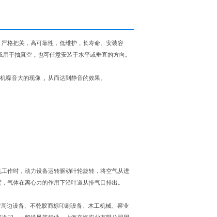
，严格把关，高可靠性，低维护，长寿命。安装容
或用于抽真空，也可任意安装于水平或垂直的方向。
风机噪音大的现像 , 从而达到静音的效果。
机工作时，动力设备运转驱动叶轮旋转，将空气从进
度，气体在离心力的作用下沿叶道从排气口排出。
胶周边设备、不乾胶商标印刷设备、木工机械、窑业