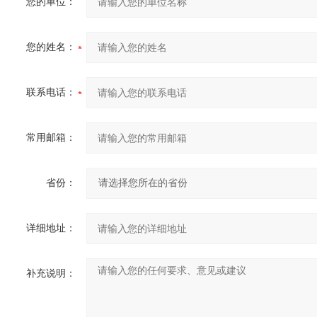
您的单位：
您的姓名：
联系电话：
常用邮箱：
省份：
详细地址：
补充说明：