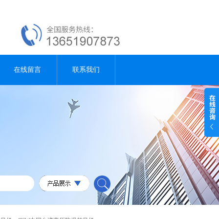
在线留言
联系我们