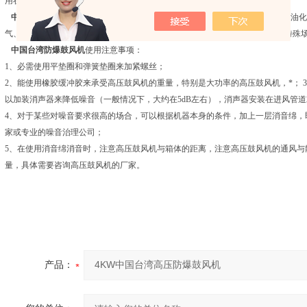
用在有易燃易爆的场所，常用的行业为石油、化工等。
中国台湾高压防爆鼓风机
主要用于工厂、煤矿井下、隧道炉、石油天然气、石油化
气、交通运输、粮油加工、玻璃工业、在纺织厂、造纸机械设备、烟火炮竹，特殊
中国台湾防爆鼓风机
使用注意事项：
1、必需使用平垫圈和弹簧垫圈来加紧螺丝；
2、能使用橡胶缓冲胶来承受高压鼓风机的重量，特别是大功率的高压鼓风机，*； 
以加装消声器来降低噪音（一般情况下，大约在5dB左右），消声器安装在进风管
4、对于某些对噪音要求很高的场合，可以根据机器本身的条件，加上一层消音绵，
家或专业的噪音治理公司；
5、在使用消音绵消音时，注意高压鼓风机与箱体的距离，注意高压鼓风机的通风与
量，具体需要咨询高压鼓风机的厂家。
产品：