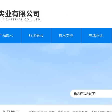
产品展示
行业资讯
技术支持
在线商店