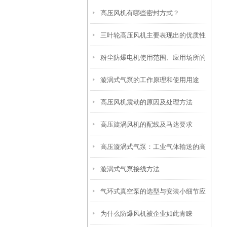
高压风机有哪些密封方式？
三叶轮高压风机主要表现出的优质性
粉尘防爆电机使用范围、应用场所的
能有哪些？
漩涡式气泵的工作原理和使用用途
区别
高压风机震动的原因及处理方法
高压旋涡风机的配线及马达要求
高压漩涡式气泵：工业气体输送的高
漩涡式气泵接线方法
效能工具
气环式真空泵的选型与安装小细节应
为什么防爆风机被企业如此青睐
该注意