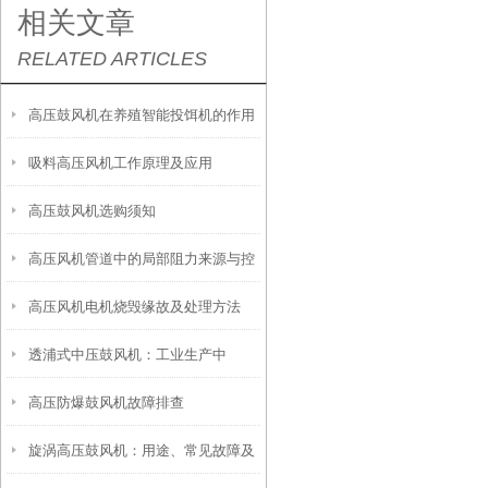
相关文章
RELATED ARTICLES
高压鼓风机在养殖智能投饵机的作用
吸料高压风机工作原理及应用
高压鼓风机选购须知
高压风机管道中的局部阻力来源与控
高压风机电机烧毁缘故及处理方法
制
透浦式中压鼓风机：工业生产中
高压防爆鼓风机故障排查
的“动力之源”
旋涡高压鼓风机：用途、常见故障及