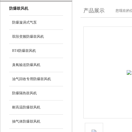
防爆鼓风机
产品展示
您现在的位
防爆漩涡式气泵
双段变频防爆鼓风机
BT4防爆鼓风机
臭氧输送防爆风机
油气回收专用防爆鼓风机
防爆隔热鼓风机
耐高温防爆鼓风机
抽气体防爆鼓风机