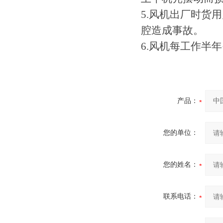
5.风机出厂时货
腔造成事故。
6.风机每工作半
产品：
您的单位：
您的姓名：
联系电话：