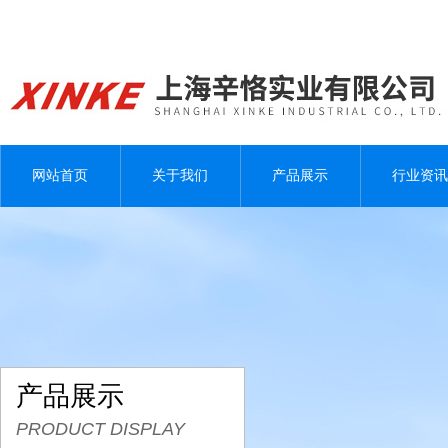
网站首页
关于我们
产品展示
行业资讯
产品展示
PRODUCT DISPLAY