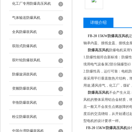
化工厂专用防爆高压风机
气体输送防爆风机
详细介绍
全风防爆鼓风机
FB-20 15KW防爆高压风机
轴承内盖、接线盒盖、接线盒座
双段式防爆风机
防爆高压风机
防爆电机采用
1.防爆性能符合新标准：防爆性能符
双叶轮防爆鼓风机
境用电气设备第2部分隔爆型d》的
2.防爆性高，运行可靠：电机
防爆旋涡鼓风机
座采用平行垂直散热片结构，
用途;通风排气，化工厂，煤矿
变频防爆鼓风机
防爆高压风机
不会产生火花
风机的整体采用铝合金材质，
辛恪防爆鼓风机
且一般又不会发生点燃故障的电
度后的交流绕组，从开始通过
粉尘防爆鼓风机
型电机的设计要求一样。
FB-20 15KW防爆高压风机
操
中国台湾防爆鼓风机