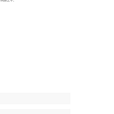
作间隙之半。