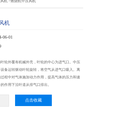
压风机
>燃烧机中压风机
风机
06-01
9
的叶轮外覆有机械外壳，叶轮的中心为进气口。中压
力设备运转驱动叶轮旋转，将空气从进气口吸入。离
动过程中对气体施加动力作用，提高气体的压力和速
力的作用下沿叶道从排气口排出。
点击收藏