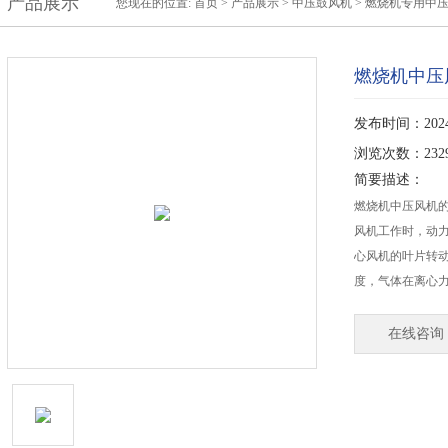
产品展示
您现在的位置:
首页
>
产品展示
>
中压鼓风机
>
燃烧机专用中
燃烧机中压
发布时间：2024-
浏览次数：232
简要描述：
燃烧机中压风机
风机工作时，动
心风机的叶片转
度，气体在离心
在线咨询