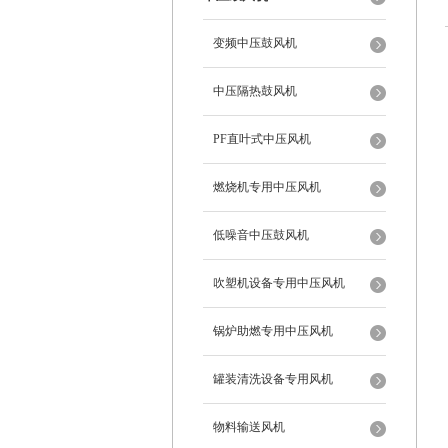
变频中压鼓风机
中压隔热鼓风机
PF直叶式中压风机
燃烧机专用中压风机
低噪音中压鼓风机
吹塑机设备专用中压风机
锅炉助燃专用中压风机
罐装清洗设备专用风机
物料输送风机