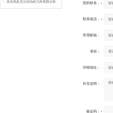
高压风机无法启动的几种原因分析
您的姓名：
联系电话：
常用邮箱：
省份：
详细地址：
补充说明：
验证码：