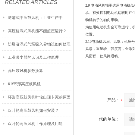
RELATED ARTICLES
2.9 电动风机轴承选用电动
承、有效抑制电动机运转时产生
透浦式中压鼓风机：工业生产中
动机转子的轴向窜动。
为使用电动机安全可靠运行，机
高压旋涡式风机能不能超压运行？
的“动力之源”
位置。
2.10电动机风扇、风罩：机
防爆漩涡式气泵吸入异物该如何处理
风扇，重量轻、强度高，全系
风面积，使风路通畅。
工业吸尘器的认识及工作原理
呢？
高压鼓风机参数换算
RB环形高压鼓风机
环形高压鼓风机叶轮出现卡死的原因
产品：
双叶轮高压鼓风机如何安装？
您的单位：
双叶轮高压风机工作原理及用途