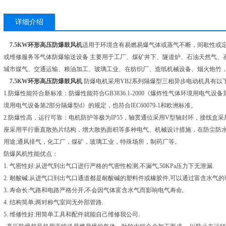
详细介绍
7.5KW环形高压防爆鼓风机
适用于环境含有易燃易爆气体或蒸气不断，间歇性或
或维修服务等气体防爆输送设备 主要用于工厂、煤矿井下、隧道炉、石油天然气、
城市煤气、交通运输、粮油加工、玻璃工业、在纺织厂、造纸机械设备、烟火炮竹
7.5KW环形高压防爆鼓风机
防爆电机采用YB2系列隔爆型三相异步电动机具有以
1.防爆性能符合新标准：防爆性能符合GB3836.1-2000《爆炸性气体环境用电气设备第
境用电气设备第2部分隔爆型d》的规定，也符合IEC60079-1和欧洲标准。
2.防爆性高，运行可靠：电机防护等极为IP55，轴贯通位采用V型轴封环，接线
座采用平行垂直散热片结构，增大散热面积等多种电气、机械设计措施，在防尘防水
用途;通风排气，化工厂，煤矿，玻璃工业，特殊场所，制药厂等。
防爆风机性能优点：
1. 气密性好:从进气到出气口进行严格的气密性检测,不漏气,50KPa压力下无泄漏.
2. 耐酸碱:从进气口到出气口通道都是耐酸碱的塑料件或橡胶件,可以通过富含水气的
3. 寿命长:气路和电路严格分开,不会因气体富含水气而影响电气寿命,
4. 结构简单;两对称气室间无外部管路.
5. 维修性好:用简单工具和配件就能自己维修我公司.