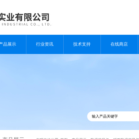
产品展示
行业资讯
技术支持
在线商店