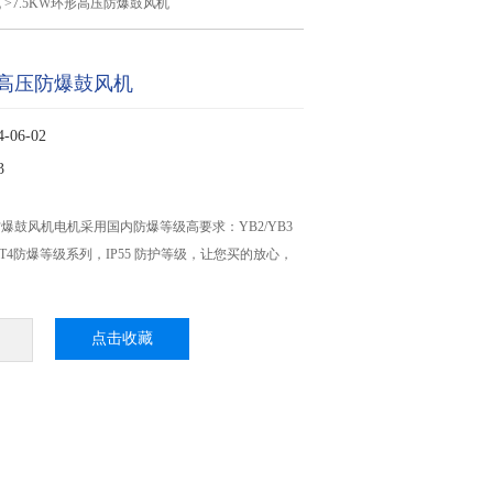
机
>7.5KW环形高压防爆鼓风机
形高压防爆鼓风机
06-02
3
防爆鼓风机电机采用国内防爆等级高要求：YB2/YB3
DIIBT4防爆等级系列，IP55 防护等级，让您买的放心，
点击收藏