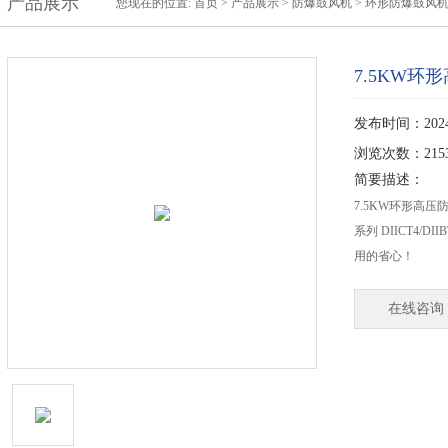
产品展示
您现在的位置:
首页
>
产品展示
>
防爆鼓风机
>
环形防爆鼓风
7.5KW环
发布时间：2024-
浏览次数：215
简要描述：
7.5KW环形高压
系列 DIICT4/
用的省心！
在线咨询