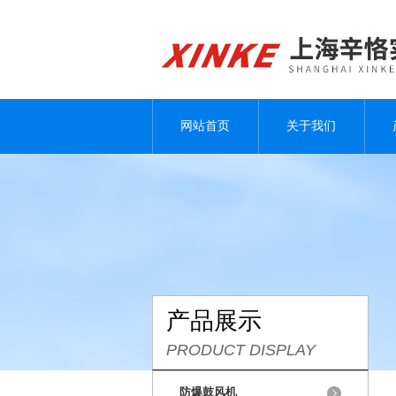
网站首页
关于我们
产品展示
PRODUCT DISPLAY
防爆鼓风机