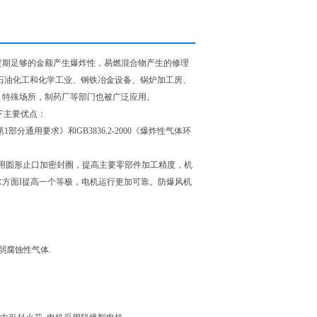
定期足够的金额产生爆炸性，易燃混合物产生的修理
石油化工和化学工业、钢铁冶金设备、锅炉加工房、
，特殊场所，制药厂等部门也被广泛应用。
下主要优点：
1部分通用要求》和GB3836.2-2000《爆炸性气体环
盒采用圆形止口加密封圈，提高主要零部件加工精度，机
方面I提高一个等极，电机运行更加可靠。防爆风机
弱腐蚀性气体.