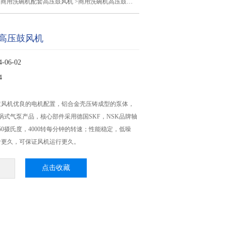
>
商用洗碗机配套高压鼓风机
>商用洗碗机高压鼓风机
高压鼓风机
06-02
4
鼓风机优良的电机配置，铝合金壳压铸成型的泵体，
涡式气泵产品，核心部件采用德国SKF，NSK品牌轴
50摄氏度，4000转每分钟的转速；性能稳定，低噪
命更久，可保证风机运行更久。
点击收藏