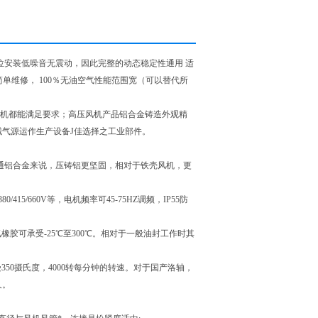
位安装低噪音无震动，因此完整的动态稳定性通用 适
脂简单维修， 100％无油空气性能范围宽（可以替代所
机都能满足要求；高压风机产品铝合金铸造外观精
气源运作生产设备J佳选择之工业部件。
普通铝合金来说，压铸铝更坚固，相对于铁壳风机，更
415/660V等，电机频率可45-75HZ调频，IP55防
氟橡胶可承受-25℃至300℃。相对于一般油封工作时其
350摄氏度，4000转每分钟的转速。对于国产洛轴，
久。