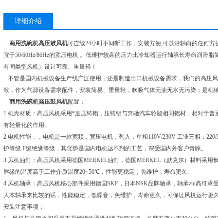
详细介绍
商用洗碗机高压鼓风机
可连续24小时不间断工作，安装方便,可以沿轴向的任何方
宜于50/60Hz/86Hz的宽压电机 。低维护较高的压力比冷却器运行轴承长寿命润滑
有同类型风机）设计可靠、重量轻！
不管是国内机械设备生产线广泛使用，还是制造出口机械设备需求，我们的高压风
致，作为气源设备需求配件，安装简易、重量轻，吹吸气体无油无水无污染；是机械
商用洗碗机高压鼓风机
配置：
1.机壳材质：高压风机采用*度压铸铝，压铸铝与奔驰汽车轮毅相同铝材，相对于
有轻量化的作用。
2.电机性能：，电机是一款宽频，宽压电机，列入：单相110V/230V 工业三相：220/380/
护等级 F级绝缘等级，其优势是国内电机达不到的工艺，深受国内外客户青睐。
3.风机油封：高压风机采用德国MERKEL油封，德国MERKEL（默克尔）材料采用
唇缘的温度高于工作介质温度20~50℃，性能更稳定，免维护，寿命更久。
4.风机轴承：高压风机核心部件采用德国SKF，日本NSK品牌轴承，轴承zui高可承受
人本轴承来比较的话，性能稳定，低噪音，免维护，寿命更久，可保证风机运行更
安装注意事项：