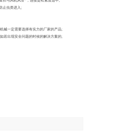
直径与风机风管*，连接是松紧度适中;
防止虫类进入;
机械一定需要选择有实力的厂家的产品;
如若出现安全问题的时候的解决方案的;