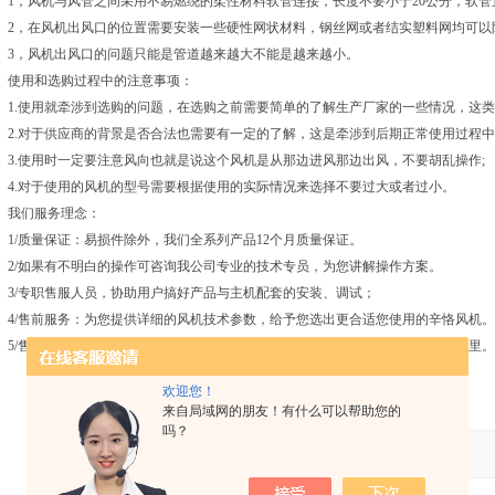
1，风机与风管之间采用不易燃绕的柔性材料软管连接，长度不要小于20公分，软管
2，在风机出风口的位置需要安装一些硬性网状材料，钢丝网或者结实塑料网均可以
3，风机出风口的问题只能是管道越来越大不能是越来越小。
使用和选购过程中的注意事项：
1.使用就牵涉到选购的问题，在选购之前需要简单的了解生产厂家的一些情况，这类
2.对于供应商的背景是否合法也需要有一定的了解，这是牵涉到后期正常使用过程中
3.使用时一定要注意风向也就是说这个风机是从那边进风那边出风，不要胡乱操作;
4.对于使用的风机的型号需要根据使用的实际情况来选择不要过大或者过小。
我们服务理念：
1/质量保证：易损件除外，我们全系列产品12个月质量保证。
2/如果有不明白的操作可咨询我公司专业的技术专员，为您讲解操作方案。
3/专职售服人员，协助用户搞好产品与主机配套的安装、调试；
4/售前服务：为您提供详细的风机技术参数，给予您选出更合适您使用的辛恪风机。
5/售中服务：我公司专职服务人员和您一起跟踪货物，直到货物安全到达您的手里。
欢迎您！
来自局域网的朋友！有什么可以帮助您的
吗？
产品：