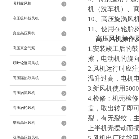
吸料鼓风机
机（洗车机）、
10、高压旋涡风
高压吸料鼓风机
11、使用在轮胎
真空高压风机
高压风机操作及
1.安装竣工后的
高压真空气泵
擦，电动机的旋
双叶轮漩涡风机
2.风机运行时应
温升过高，电机
高压隔热鼓风机
3.新风机使用50
高压涡流风机
4.检修：机壳检
盖，取出转子即
高压涡轮风机
裂，有无裂纹，
增氧高压风机
上半机壳摆动而
5.风机出厂时货
双段高压鼓风机