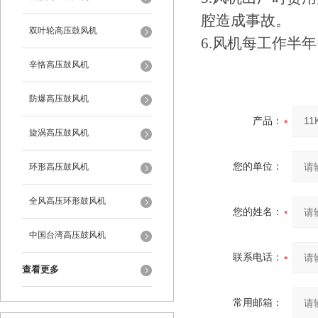
腔造成事故。
双叶轮高压鼓风机
6.风机每工作半
辛恪高压鼓风机
防爆高压鼓风机
产品：
旋涡高压鼓风机
您的单位：
环形高压鼓风机
全风高压环形鼓风机
您的姓名：
中国台湾高压鼓风机
联系电话：
查看更多
常用邮箱：