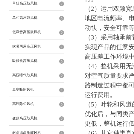
单段高压鼓风机
（2）运用双频宽
地区电流频率、
单相高压鼓风机
动快，安全可靠
低噪音高压鼓风机
（3）采用轴承
实现产品的任意
吹吸两用高压风机
高压差工作环境
吸粮食高压风机
（4）整机采用
对空气质量要求
高压曝气鼓风机
路制造过程中都
真空吸附风机
运行费用。
（5）叶轮和风
高压除尘风机
优化后，与同类产
变频高压鼓风机
更低，整机运行低
（6）其它种类
耐高温高压鼓风机