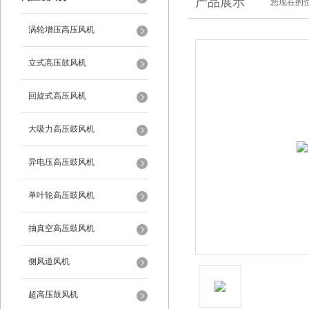
产品展示
您现在的位
涡轮增压高压风机
立式高压鼓风机
回旋式高压风机
大吸力高压鼓风机
异电压高压鼓风机
单叶轮高压鼓风机
抽真空高压鼓风机
侧风道风机
超高压鼓风机