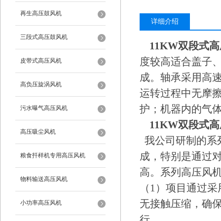
再生高压鼓风机
详细介绍
三段式高压鼓风机
11KW双段式
度较高适合盖子、
皮带式高压风机
成。轴承采用高
高负压旋涡风机
运转过程中无摩擦
护；机器内的气体
污水曝气高压风机
11KW双段式
高压吸尘风机
我公司研制的系
成，特别是通过
粮食扦样机专用高压风机
高。系列高压风
物料输送高压风机
（1）项目通过采
无接触压缩，确保
小功率高压风机
行。