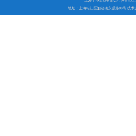
上海辛恪实业有限公司(www.xink
地址：上海松江区泗泾镇永强路98号 技术