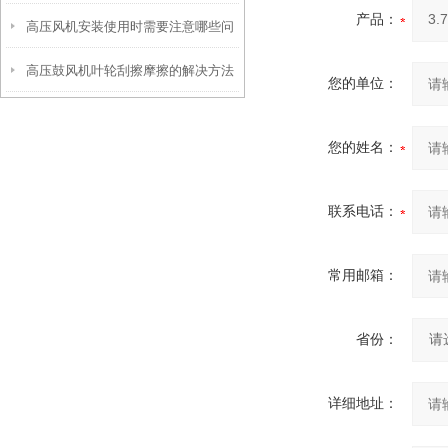
产品：
高压风机安装使用时需要注意哪些问
这些原因
高压鼓风机叶轮刮擦摩擦的解决方法
题
您的单位：
您的姓名：
联系电话：
常用邮箱：
省份：
详细地址：