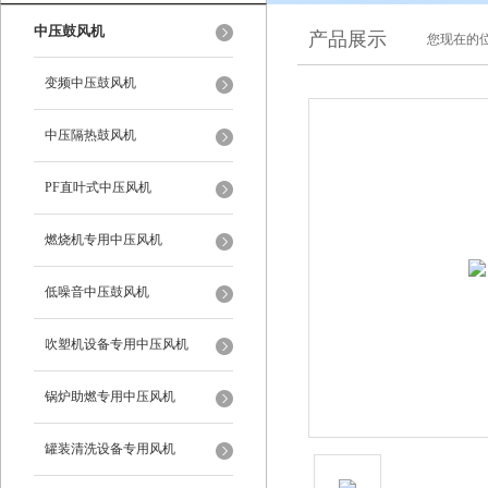
中压鼓风机
产品展示
您现在的位
变频中压鼓风机
中压隔热鼓风机
PF直叶式中压风机
燃烧机专用中压风机
低噪音中压鼓风机
吹塑机设备专用中压风机
锅炉助燃专用中压风机
罐装清洗设备专用风机