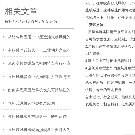
力）。在单级离心式风机中，
相关文章
造成减速，这种减速作用将动
气流进入下一叶轮，产生更高
RELATED ARTICLES
安装方法：
1.用螺丝确实固定于水平且具
从结构到应用：中压透浦式鼓风机的
台可能发生变形，应特别加以
2.送风机通常是轴成水平状态
中压透浦式鼓风机：工业动力之源的
特点与使用指南
因而降低。
3.吸入口上不连接通风管道时
浅谈变频防爆鼓风机的特点和行业应
精密演绎
4.全闭外扇型之外扇盖与开放型
上海辛恪实业有限公司专注于
高压风机管道中的局部阻力来源与控
用
急客户所急、想客户所想，一
如何实现高压鼓风机长久可持续性的
快捷、专业的咨询服务。
制
言出必行、行之必果，能做到
气环式风机选型参数及应用
发展
表现机会，相信我们，让您买
高压风机常见故障之一：缺相运作
高压鼓风机出现磨损现象主要是因为