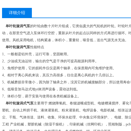
详细介绍
单叶轮漩涡气泵
的叶轮由数十片叶片组成，它类似庞大的气轮机的叶轮。叶轮叶
动，在那里空气进入泵体环行空腔，重新从叶片的起点以同样的方式再进行循环。叶
使用。风机采用电机，结构紧凑，体积小，重量轻，噪音低，送出气源无水无油。
单叶轮漩涡气泵
性能特点
1、一般都是铝外壳，运行可靠，坚固耐用。
2、少油或无油运转，输出的空气是干净的可提高能源利用率。
3、免维护使用，它的损耗件仅仅是两个轴承，在保质期内可免维护使用。
4、相对于离心风机来说，其压力高很多，往往是离心风机的十几倍以上。
5、机械磨损非常微小，因为除了轴承之外，没其它的机械接触部分，所以使用寿命
6、低噪音加马达式地yi体消声设备，震动达到低。
7、体积小型，易于安装与使用在各类机械设备上。
单叶轮漩涡式气泵
主要用于:燃烧降氧机、卷烟滤嘴成型机、电镀槽液搅拌、雾化
塑机、自动上料烘干机、液体灌装机、粉末灌装机、电焊设备、电影机械、纸张运
尘、干瓶、气体传送、送料、收集、环保水处理、中央集尘环境保护、、电镀、除
工程 产业机械，塑胶机械（除湿干燥机），印刷机械（丝网印机），照相制版，pc