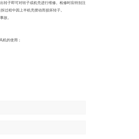
取出转子即可对转子或机壳进行维修。检修时应特别注
装拆过程中因上半机壳摆动而损坏转子。
成事故。
风机的使用；