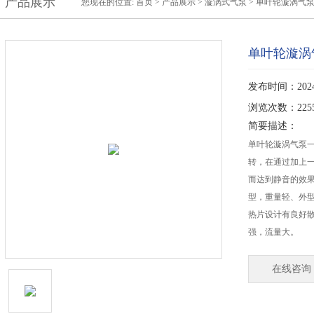
产品展示
您现在的位置:
首页
>
产品展示
>
漩涡式气泵
>
单叶轮漩涡气
单叶轮漩涡
发布时间：2024-
浏览次数：225
简要描述：
单叶轮漩涡气泵一
转，在通过加上一
而达到静音的效果
型，重量轻、外
热片设计有良好
强，流量大。
在线咨询