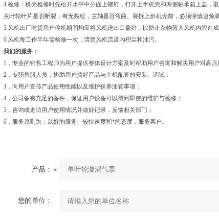
4.检修：机壳检修时先松开水平中分面上螺钉，打开上半机壳和两侧轴承箱上盖，
意叶轮叶片是否断裂，有无裂纹，主轴是否弯曲。装拆上班机壳前，必须谨慎避免
5.风机出厂时货用户停机期间均应将风机进出口盖好，以防止杂物落入风机内腔造
6.风机每工作半年需检修一次，清楚风机流道内积尘和油污。
我们的服务：
1，专业的销售工程师为用户提供整体设计方案及时帮助用户咨询和解决用户对高压
2，专职售服人员，协助用户搞好产品与主机配套的安装、调试；
3，向用户宣传产品使用性能以及维护保养油管事项；
4，公司备有充足的备件，保证用户设备可以得到即使的维护与检修；
5，咨询或走访用户使用情况并做好记录，反馈相关部门；
6，服务原则为：以好的服务、较快速度和*的态度，服务客户。
产品：
您的单位：