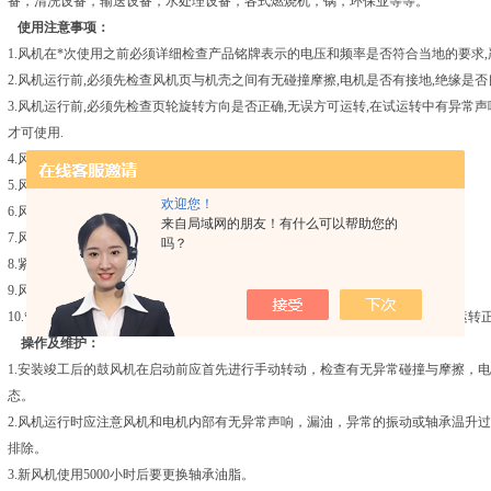
备，清洗设备，输送设备，水处理设备，各式燃烧机，锅，环保业等等。
使用注意事项：
1.风机在*次使用之前必须详细检查产品铭牌表示的电压和频率是否符合当地的要求,
2.风机运行前,必须先检查风机页与机壳之间有无碰撞摩擦,电机是否有接地,绝缘是否
3.风机运行前,必须先检查页轮旋转方向是否正确,无误方可运转,在试运转中有异常声
才可使用.
4.风机进风口垂直向下或向上进气时,电动机应更换压力轴承方可使用.
5.风机输送介子的温度不应超过80度
欢迎您！
6.风机不应在水易喷洒和直接淋雨之处使用.
来自局域网的朋友！有什么可以帮助您的
7.风机不能在化学气体易腐蚀,易燃,易爆环境中使用.
吗？
8.紧固风机的地基或支撑一定要牢固.
9.风机管网连接要稳固,且不许将管道重量加在风机各部件上.
10.管道中安装有调节门时,关机前要关掉风机进风调节门,出风调节门稍开,风机运转
操作及维护：
1.安装竣工后的鼓风机在启动前应首先进行手动转动，检查有无异常碰撞与摩擦，
态。
2.风机运行时应注意风机和电机内部有无异常声响，漏油，异常的振动或轴承温升
排除。
3.新风机使用5000小时后要更换轴承油脂。