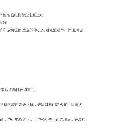
严格按照电机额定电压运行.
良好.
响和振动现象,应立即停机,切断电源进行排除,正常后
正常后逐渐打开调节门.
电动机的旋向是否正确，进出口阀门是否在小流量状
过高，电机电流过大，地脚松动等不正常现象，并及时