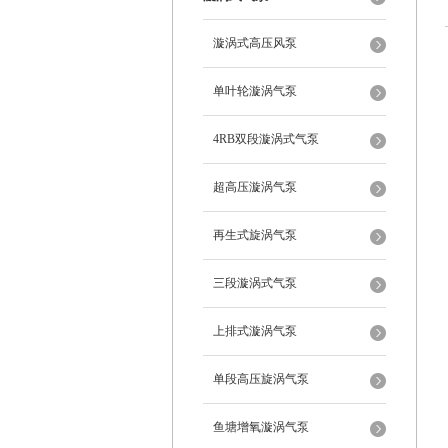
漩涡式高压风泵
单叶轮漩涡气泵
4RB双段漩涡式气泵
超高压漩涡气泵
再生式旋涡气泵
三段漩涡式气泵
上排式漩涡气泵
单段高压旋涡气泵
鱼塘增氧漩涡气泵