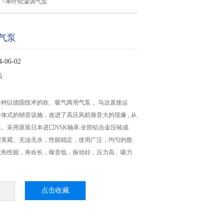
泵
>单叶轮漩涡气泵
气泵
06-02
5
种以德国技术的吹、吸气两用气泵， 马达直接运
体式的销音设施，改进了高压风机噪音大的现像 , 从
。采用原装日本进囗NSK轴承.全部铝合金压铸成
型美观、无油无水，性能稳定，使用广泛，均匀的散
散热性能，寿命长，噪音低，振动好，压力高、吸力
点击收藏