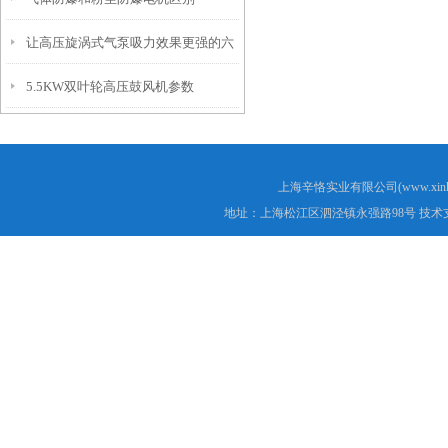
让高压旋涡式气泵吸力效果更强的六
5.5KW双叶轮高压鼓风机参数
点技巧
上海辛恪实业有限公司(www.xink
地址：上海松江区泗泾镇永强路98号 技术