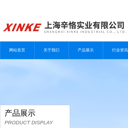
网站首页
关于我们
产品展示
行业资讯
产品展示
PRODUCT DISPLAY