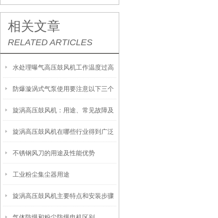
相关文章
RELATED ARTICLES
水处理曝气高压鼓风机工作温度过高
防爆漩涡式气泵使用要注意以下三个
的原因和应对措施
旋涡高压鼓风机：用途、常见故障及
事项
旋涡高压鼓风机在哪些行业得到广泛
处理方法
不锈钢风刀的用途及性能优势
应用
工业粉尘集尘器用途
旋涡高压鼓风机主要特点和安装步骤
气体防爆和粉尘防爆电机区别