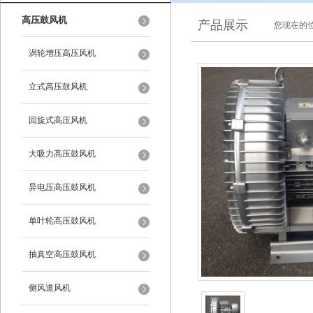
高压鼓风机
产品展示
您现在的位
涡轮增压高压风机
立式高压鼓风机
回旋式高压风机
大吸力高压鼓风机
异电压高压鼓风机
单叶轮高压鼓风机
抽真空高压鼓风机
侧风道风机