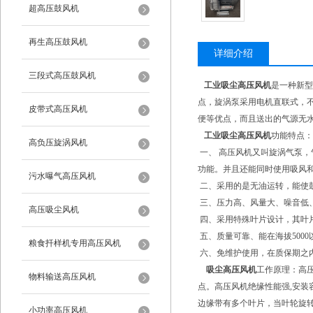
超高压鼓风机
再生高压鼓风机
详细介绍
三段式高压鼓风机
工业吸尘高压风机
是一种新型
点，旋涡泵采用电机直联式，
皮带式高压风机
便等优点，而且送出的气源无
工业吸尘高压风机
功能特点：
高负压旋涡风机
一、 高压风机又叫旋涡气泵
功能。并且还能同时使用吸风
污水曝气高压风机
二、采用的是无油运转，能使
三、压力高、风量大、噪音低
高压吸尘风机
四、采用特殊叶片设计，其叶
五、质量可靠、能在海拔500
粮食扦样机专用高压风机
六、免维护使用，在质保期之
吸尘高压风机
工作原理：高
物料输送高压风机
点。高压风机绝缘性能强,安装
边缘带有多个叶片，当叶轮旋
小功率高压风机