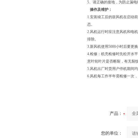
5、请正确的接地，为防止漏电
操作及维护：
1.安装竣工后的鼓风机在启动
态。
2.风机运行时应注意风机和电
排除。
3.新风机使用5000小时后要
4.检修：机壳检修时先松开水
意叶轮叶片是否断裂，有无裂
5.风机出厂时货用户停机期间
6.风机每工作半年需检修一次
产品：
您的单位：