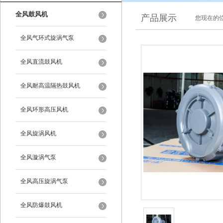
全风鼓风机
产品展示
您现在的位
全风气环式旋涡气泵
全风直流鼓风机
全风耐高温隔热鼓风机
全风环形高压风机
全风旋涡风机
全风漩涡气泵
全风高压旋涡气泵
全风防爆鼓风机