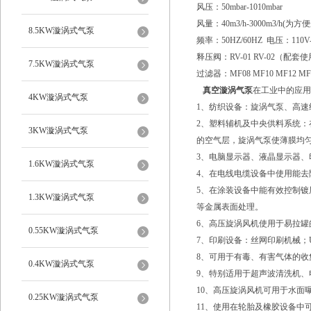
风压：50mbar-1010mbar
风量：40m3/h-3000m3/
8.5KW漩涡式气泵
频率：50HZ/60HZ 电压：
释压阀：RV-01 RV-02（配套
7.5KW漩涡式气泵
过滤器：MF08 MF10 MF12 MF1
真空漩涡气泵
在工业中的应用
4KW漩涡式气泵
1、纺织设备：旋涡气泵、高
2、塑料辅机及中央供料系统
3KW漩涡式气泵
的空气层，旋涡气泵使薄膜均
3、电脑显示器、液晶显示器
1.6KW漩涡式气泵
4、在电线电缆设备中使用能
5、在涂装设备中能有效控制
1.3KW漩涡式气泵
等金属表面处理。
6、高压旋涡风机使用于易拉
0.55KW漩涡式气泵
7、印刷设备：丝网印刷机械；
8、可用于有毒、有害气体的
0.4KW漩涡式气泵
9、特别适用于超声波清洗机、
10、高压旋涡风机可用于水面
0.25KW漩涡式气泵
11、使用在轮胎及橡胶设备中