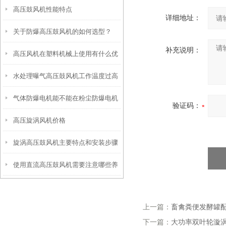
高压鼓风机性能特点
详细地址：
关于防爆高压鼓风机的如何选型？
补充说明：
高压风机在塑料机械上使用有什么优
水处理曝气高压鼓风机工作温度过高
势
气体防爆电机能不能在粉尘防爆电机
的原因和应对措施
验证码：
高压旋涡风机价格
的环境
旋涡高压鼓风机主要特点和安装步骤
使用直流高压鼓风机需要注意哪些养
护细节？
上一篇：
畜禽粪便发酵罐
下一篇：
大功率双叶轮漩