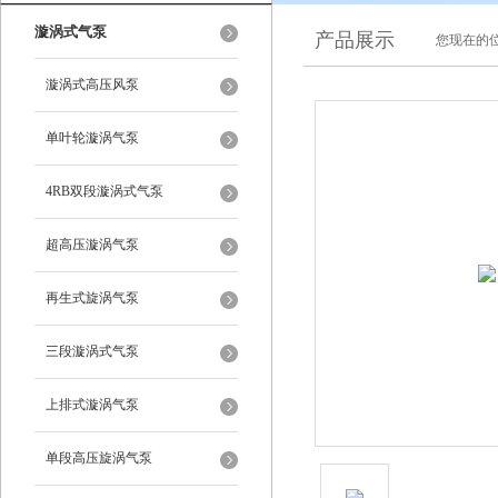
漩涡式气泵
产品展示
您现在的位
漩涡式高压风泵
单叶轮漩涡气泵
4RB双段漩涡式气泵
超高压漩涡气泵
再生式旋涡气泵
三段漩涡式气泵
上排式漩涡气泵
单段高压旋涡气泵