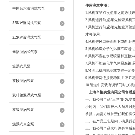
使用注意事项：
中国台湾漩涡式气泵
1.风机在第YI次使用之前必
2.风机运行前,必须先检查风机
5.5KW漩涡式气泵
3.风机运行前,必须先检查页轮
才可使用.
2.2KW漩涡式气泵
4.风机进风口垂直向下或向上进
5.风机输送介子的温度不应超过
辛恪漩涡式气泵
6.风机不应在水易喷洒和直接淋
7.风机不能在化学气体易腐蚀,
旋涡式风泵
8.紧固风机的地基或支撑一定要
9.风机管网连接要稳固,且不许
双段漩涡气泵
10.管道中安装有调节门时,关
上海辛恪实业有限公司售后
双叶轮漩涡式气泵
一、我公司产品"三包"期为:
小时内，我们派技术人员及时
双级漩涡气泵
承担，如需方维护责任我们将
二、在产品三包期内，确属我
漩涡式真空泵
三、我公司产品实行终身售后