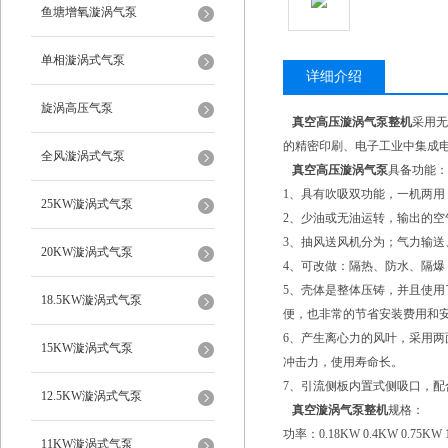
鱼塘增氧漩涡气泵
单相漩涡式气泵
详细介绍
旋涡高压气泵
真空高压漩涡气泵
整机
采用无
的精密印刷、电子工业中集成
全风漩涡式气泵
真空高压漩涡气泵
具备功能
1、具有吹吸双功能，一机两用
25KW漩涡式气泵
2、少油或无油运转，输出的空
3、抽风送风机分为；气力输送
20KW漩涡式气泵
4、可改做：隔热、防水、隔爆
5、壳体是整体压铸，并且使
18.5KW漩涡式气泵
便，也非常的节省安装费用和
6、产生离心力的风叶，采用
15KW漩涡式气泵
冲击力，使用寿命长。
7、引流侧板内置式侧吸口，
12.5KW漩涡式气泵
真空漩涡气泵整机
规格：
功率：0.18KW 0.4KW 0.75KW 1
11KW漩涡式气泵