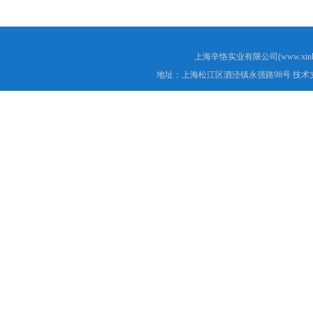
上海辛恪实业有限公司(www.xink
地址：上海松江区泗泾镇永强路98号 技术