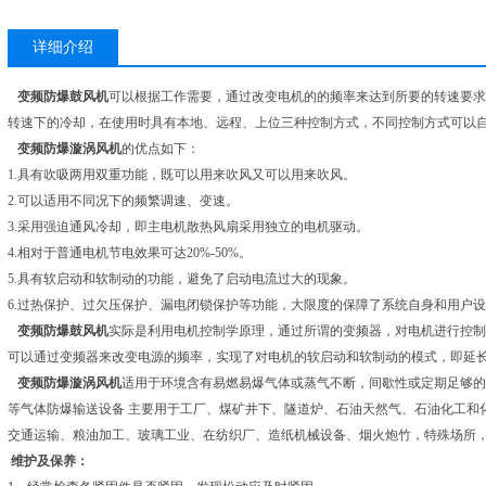
详细介绍
变频防爆鼓风机
可以根据工作需要，通过改变电机的的频率来达到所要的转速要求
转速下的冷却，在使用时具有本地、远程、上位三种控制方式，不同控制方式可以
变频防爆漩涡风机
的优点如下：
1.具有吹吸两用双重功能，既可以用来吹风又可以用来吹风。
2.可以适用不同况下的频繁调速、变速。
3.采用强迫通风冷却，即主电机散热风扇采用独立的电机驱动。
4.相对于普通电机节电效果可达20%-50%。
5.具有软启动和软制动的功能，避免了启动电流过大的现象。
6.过热保护、过欠压保护、漏电闭锁保护等功能，大限度的保障了系统自身和用户
变频防爆鼓风机
实际是利用电机控制学原理，通过所谓的变频器，对电机进行控制
可以通过变频器来改变电源的频率，实现了对电机的软启动和软制动的模式，即延
变频防爆漩涡风机
适用于环境含有易燃易爆气体或蒸气不断，间歇性或定期足够的
等气体防爆输送设备 主要用于工厂、煤矿井下、隧道炉、石油天然气、石油化工和
交通运输、粮油加工、玻璃工业、在纺织厂、造纸机械设备、烟火炮竹，特殊场所
维护及保养：