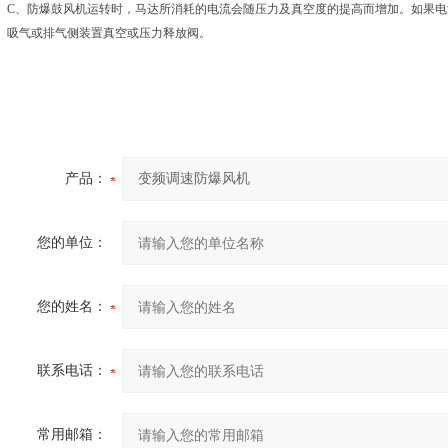
C、防爆鼓风机运转时，马达所消耗的电流会随压力及真空度的提高而增加。如果
吸气或排气侧装置真空或压力释放阀。
产品：
您的单位：
您的姓名：
联系电话：
常用邮箱：