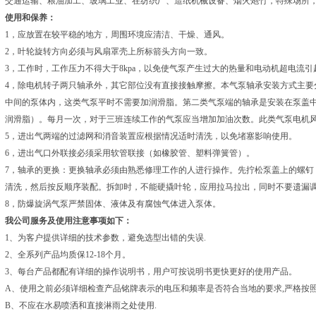
交通运输、粮油加工、玻璃工业、在纺织厂、造纸机械设备、烟火炮竹，特殊场所
使用和保养：
1，应放置在较平稳的地方，周围环境应清洁、干燥、通风。
2，叶轮旋转方向必须与风扇罩壳上所标箭头方向一致。
3，工作时，工作压力不得大于8kpa，以免使气泵产生过大的热量和电动机超电流
4，除电机转子两只轴承外，其它部位没有直接接触摩擦。本气泵轴承安装方式主要
中间的泵体内，这类气泵平时不需要加润滑脂。第二类气泵端的轴承是安装在泵盖中
润滑脂）。每月一次，对于三班连续工作的气泵应当增加加油次数。此类气泵电机风
5，进出气两端的过滤网和消音装置应根据情况适时清洗，以免堵塞影响使用。
6，进出气口外联接必须采用软管联接（如橡胶管、塑料弹簧管）。
7，轴承的更换：更换轴承必须由熟悉修理工作的人进行操作。先拧松泵盖上的螺钉
清洗，然后按反顺序装配。拆卸时，不能硬撬叶轮，应用拉马拉出，同时不要遗漏
8，防爆旋涡气泵严禁固体、液体及有腐蚀气体进入泵体。
我公司服务及使用注意事项如下：
1、为客户提供详细的技术参数，避免选型出错的失误.
2、全系列产品均质保12-18个月。
3、每台产品都配有详细的操作说明书，用户可按说明书更快更好的使用产品。
A、使用之前必须详细检查产品铭牌表示的电压和频率是否符合当地的要求,严格按
B、不应在水易喷洒和直接淋雨之处使用.