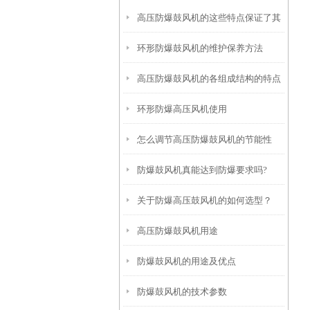
高压防爆鼓风机的这些特点保证了其
环形防爆鼓风机的维护保养方法
实际使用效果
高压防爆鼓风机的各组成结构的特点
环形防爆高压风机使用
分享
怎么调节高压防爆鼓风机的节能性
防爆鼓风机真能达到防爆要求吗?
关于防爆高压鼓风机的如何选型？
高压防爆鼓风机用途
防爆鼓风机的用途及优点
防爆鼓风机的技术参数