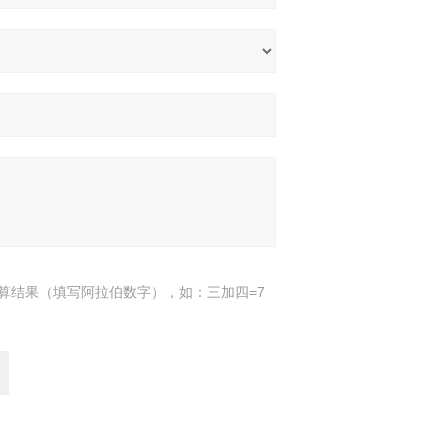
算结果（填写阿拉伯数字），如：三加四=7