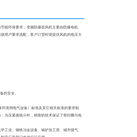
的节能环保要求；变频防爆鼓风机主要由防爆电机、
根据用户要求选配，客户订货时请提供风机的电压大
设备的安全。
炸性气体环境用电气设备》标准及其它相关标准的要求制
m；当压紧接线斗时，精密的技术保证了密封圈与电
化学工业、钢铁冶金设备、锅炉加工房、城市煤气、