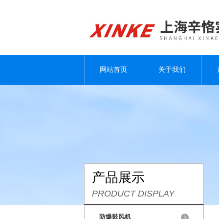
网站首页
关于我们
产品展示
PRODUCT DISPLAY
防爆鼓风机