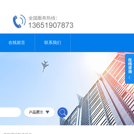
在线留言
联系我们